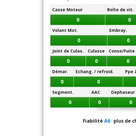
- (
225/55 R 17
)
Casse Moteur
Boîte de vit.
- (
225/60 R 17
:
Petite tendanc
18 pouces
0
0
- (
245/45 R 18
:
Compromis ten
Volant Mot.
Embray.
- (
245/50 R 18
:
Compromis ten
0
0
Note des internautes :
17.8/20
Joint de Culas.
Culasse
Conso/Fuite 
0
0
0
Démar.
Echang. / refroid.
Ppe 
0
0
Segment.
AAC
Dephaseur
0
0
0
Fiabilité
A6
:
plus de c