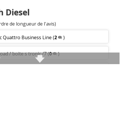
h Diesel
rdre de longueur de l'avis)
ic Quattro Business Line
(
2
)
oad / boite s tronic /7
(
0
)
0
)
000 km, 2012, jante a
(
0
)
013
(
0
)
ttro 3.0 tdi 245 CV
(
0
)