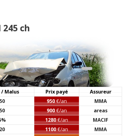
25000 km fin a
(
0
)
o, 112000, full optio
(
0
)
 245 ch
D
(
0
)
ite auto 2011 Avus +.
(
0
)
 / Malus
Prix payé
Assureur
50
950
€/an
MMA
50
900
€/an
areas
5%
1280
€/an
MACIF
20
1100
€/an
MMA