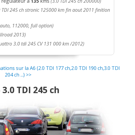
c régulateur a
135
kms
(3.0 TDI 245 ch 200000)
0 TDI 245 ch stronic 125000 km fin aout 2011 finition
 auto, 112000, full option)
Allroad 2013)
quattro 3.0 tdi 245 CV 131 000 km /2012)
ions sur la A6 (2.0 TDI 177 ch,2.0 TDI 190 ch,3.0 TDI
204 ch ...) >>
3.0 TDI 245 ch