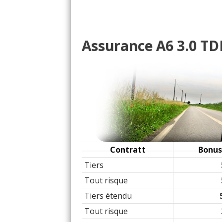
3.0 TDI 245 ch stronic 1
18/20
3.0 TDI 245 ch Boite aut
19/20
Assurance A6 3.0 TDI
3.0 TDI 245 ch ALLROA
19/20
3.0 TDI 245 ch 92000 bo
18/20
3.0 TDI 245 ch
(
0
)
19/20
Contratt
Bonus
Tiers
Tout risque
Tiers étendu
Tout risque