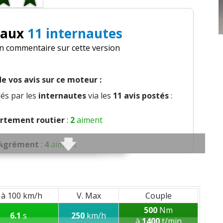
 aux
11 internautes
un commentaire sur cette version
e vos avis sur ce moteur :
és par les
internautes
via les
11 avis postés
:
tement routier
:
2
aiment
Agrément
:
4
aiment
nfort global
:
9
aiment
ation et bruit perçu
:
3
aiment
 à 100 km/h
V. Max
Couple
500
Nm
6.1
s
250
km/h
qualité des plastiques
:
2
aiment
à
1400
t/min