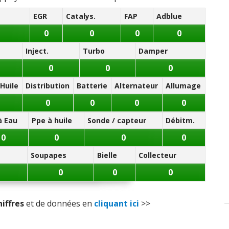
EGR
Catalys.
FAP
Adblue
e au roulis
)
0
0
0
0
ue de route / Conso idéal
)
Inject.
Turbo
Damper
ue de route / Conso idéal
)
0
0
0
Huile
Distribution
Batterie
Alternateur
Allumage
0
0
0
0
à Eau
Ppe à huile
Sonde / capteur
Débitm.
0
0
0
0
Soupapes
Bielle
Collecteur
0
0
0
hiffres
et de données en
cliquant ici
>>