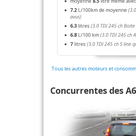
moyenne
8.5
litre même ave
7.2
L/100km de moyenne
(3.
avus)
6.3
litres
(3.0 TDI 245 ch Boite
6.8
L/100 km
(3.0 TDI 245 ch 
7
litres
(3.0 TDI 245 ch S line 
Tous les autres moteurs et consommat
Concurrentes des A6 