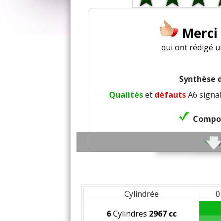
Merci
qui ont rédigé 
Synthèse d
Qualités
et
défauts
A6 signal
Compor
Co
Insonoris
Cylindrée
0
6
Cylindres
2967 cc
Finition / 