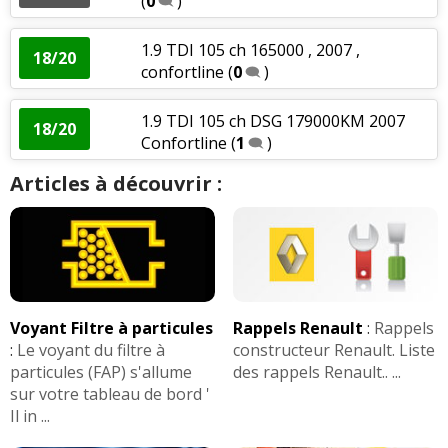
(
0
)
1.9 TDI 105 ch 165000 , 2007 ,
18/20
confortline
(
0
)
1.9 TDI 105 ch DSG 179000KM 2007
18/20
Confortline
(
1
)
Articles à découvrir :
Voyant Filtre à particules
Rappels Renault
:
Rappels
:
Le voyant du filtre à
constructeur Renault. Liste
particules (FAP) s'allume
des rappels Renault.. ...
sur votre tableau de bord '
Il in ...