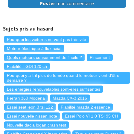
Poster
mon commentaire
Sujets pris au hasard
Pourquoi les voitures ne vont pas très vite
Moteur électrique à flux axial
Quels moteurs consomment de l'huile ?
Pincement
Fiabilité TGDI 120 ch
Pourquoi y a-t-il plus de fumée quand le moteur vient d'être
démarré ?
Les énergies renouvelables sont-elles suffisantes
Ferrari 360 Modena
Mazda CX-3 2016
Essai seat leon 3 tsi 122
Fiabilité mazda 2 essence
Essai nouvelle nissan note
Essai Polo VI 1.0 TSI 95 CH
Nouvelle dacia logan crash test
Fiabilite Grandland X Innovation
Tenue de route Duster 2