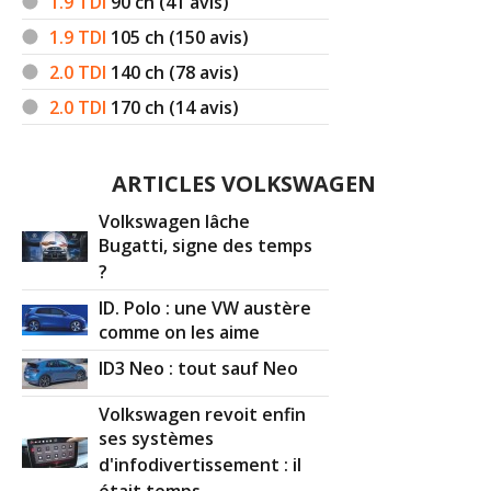
1.9 TDI
90
ch (41 avis)
1.9 TDI
105
ch (150 avis)
2.0 TDI
140
ch (78 avis)
2.0 TDI
170
ch (14 avis)
ARTICLES VOLKSWAGEN
Volkswagen lâche
Bugatti, signe des temps
?
ID. Polo : une VW austère
comme on les aime
ID3 Neo : tout sauf Neo
Volkswagen revoit enfin
ses systèmes
d'infodivertissement : il