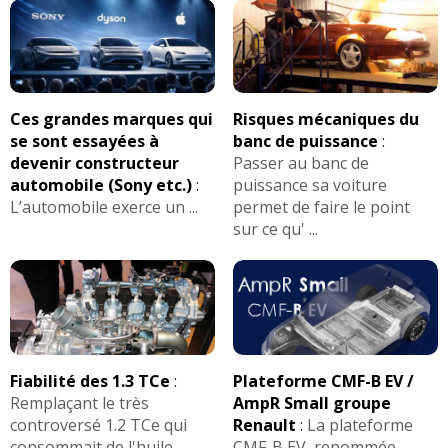
Ces grandes marques qui
Risques mécaniques du
se sont essayées à
banc de puissance
:
devenir constructeur
Passer au banc de
automobile (Sony etc.)
:
puissance sa voiture
L’automobile exerce un ...
permet de faire le point
sur ce qu' ...
Fiabilité des 1.3 TCe
:
Plateforme CMF-B EV /
Remplaçant le très
AmpR Small groupe
controversé 1.2 TCe qui
Renault
:
La plateforme
consommait de l'huile
CMF-B EV, renommée