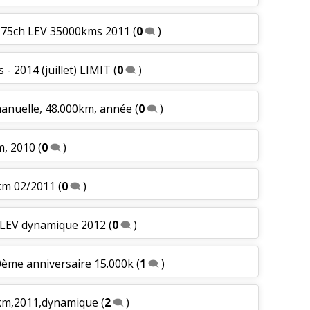
6V 75ch LEV 35000kms 2011
(
0
)
 - 2014 (juillet) LIMIT
(
0
)
manuelle, 48.000km, année
(
0
)
m, 2010
(
0
)
 km 02/2011
(
0
)
v LEV dynamique 2012
(
0
)
0ème anniversaire 15.000k
(
1
)
 km,2011,dynamique
(
2
)