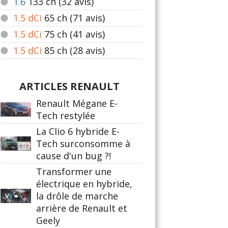
1.6
133
ch (32 avis)
1.5 dCi
65
ch (71 avis)
1.5 dCi
75
ch (41 avis)
1.5 dCi
85
ch (28 avis)
ARTICLES RENAULT
Renault Mégane E-
Tech restylée
La Clio 6 hybride E-
Tech surconsomme à
cause d'un bug ?!
Transformer une
électrique en hybride,
la drôle de marche
arrière de Renault et
Geely