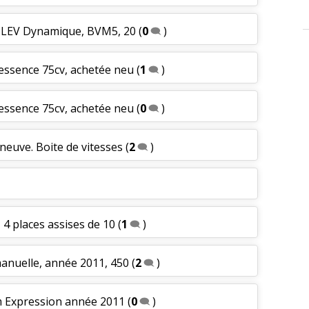
6V LEV Dynamique, BVM5, 20
(
0
)
essence 75cv, achetée neu
(
1
)
essence 75cv, achetée neu
(
0
)
neuve. Boite de vitesses
(
2
)
, 4 places assises de 10
(
1
)
manuelle, année 2011, 450
(
2
)
m Expression année 2011
(
0
)