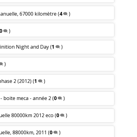
manuelle, 67000 kilomètre
(
4
)
0
)
Finition Night and Day
(
1
)
)
phase 2 (2012)
(
1
)
- boite meca - année 2
(
0
)
nuelle 80000km 2012 eco
(
0
)
uelle, 88000km, 2011
(
0
)