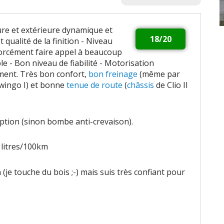
ure et extérieure dynamique et
18/20
t qualité de la finition - Niveau
orcément faire appel à beaucoup
e - Bon niveau de fiabilité - Motorisation
ement. Très bon confort,
bon freinage
(même par
wingo I) et bonne
tenue de route
(
châssis
de Clio II
ption (sinon bombe anti-crevaison).
 litres/100km
(je touche du bois ;-) mais suis très confiant pour