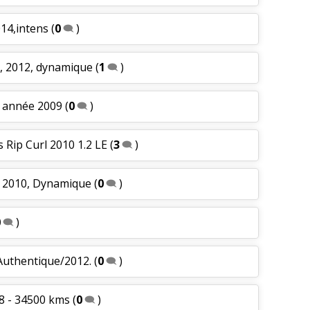
14,intens
(
0
)
s, 2012, dynamique
(
1
)
, année 2009
(
0
)
 Rip Curl 2010 1.2 LE
(
3
)
, 2010, Dynamique
(
0
)
0
)
Authentique/2012.
(
0
)
08 - 34500 kms
(
0
)