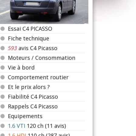
Essai C4 PICASSO
Fiche technique
593
avis C4 Picasso
Moteurs / Consommation
Vie à bord
Comportement routier
Et le prix alors ?
Fiabilité C4 Picasso
Rappels C4 Picasso
Equipements
1.6 VTI
120
ch (11 avis)
1.6 HDI
110
ch (287 avis)