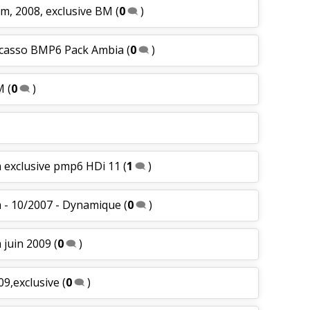
km, 2008, exclusive BM
(
0
)
Picasso BMP6 Pack Ambia
(
0
)
M
(
0
)
m exclusive pmp6 HDi 11
(
1
)
m - 10/2007 - Dynamique
(
0
)
 juin 2009
(
0
)
09,exclusive
(
0
)