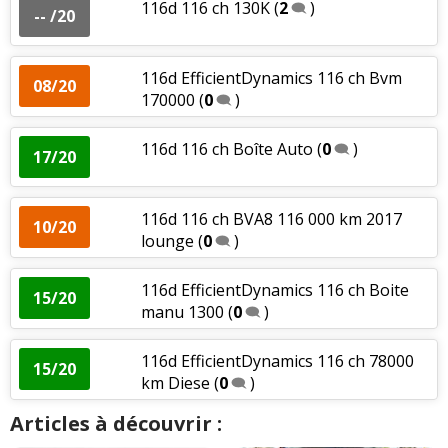
116d 116 ch 130K
(
2
)
-- /20
116d EfficientDynamics 116 ch Bvm
08/20
170000
(
0
)
116d 116 ch Boîte Auto
(
0
)
17/20
116d 116 ch BVA8 116 000 km 2017
10/20
lounge
(
0
)
116d EfficientDynamics 116 ch Boite
15/20
manu 1300
(
0
)
116d EfficientDynamics 116 ch 78000
15/20
km Diese
(
0
)
Articles à découvrir :