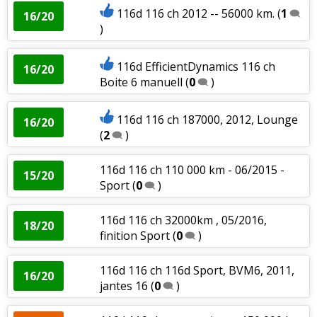
116d 116 ch 2012 -- 56000 km.
(
1
16/20
)
116d EfficientDynamics 116 ch
16/20
Boite 6 manuell
(
0
)
116d 116 ch 187000, 2012, Lounge
16/20
(
2
)
116d 116 ch 110 000 km - 06/2015 -
15/20
Sport
(
0
)
116d 116 ch 32000km , 05/2016,
18/20
finition Sport
(
0
)
116d 116 ch 116d Sport, BVM6, 2011,
16/20
jantes 16
(
0
)