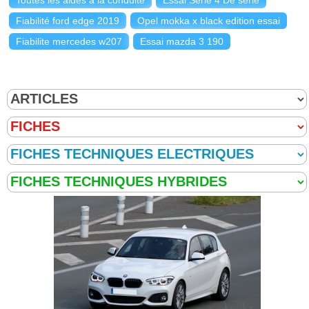
Fiabilité ford edge 2019
Opel mokka x black edition essai
Fiabilite mercedes w207
Essai mazda 3 190