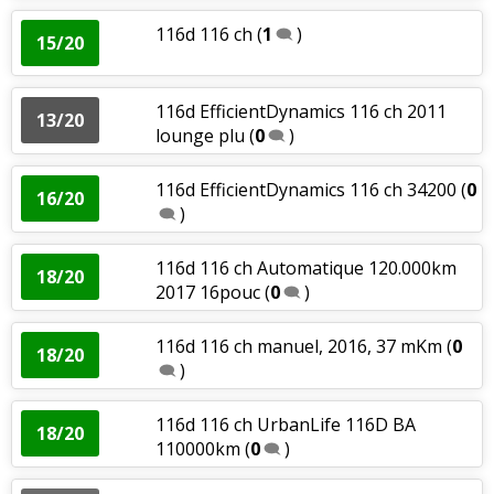
116d 116 ch
(
1
)
15/20
116d EfficientDynamics 116 ch 2011
13/20
lounge plu
(
0
)
116d EfficientDynamics 116 ch 34200
(
0
16/20
)
116d 116 ch Automatique 120.000km
18/20
2017 16pouc
(
0
)
116d 116 ch manuel, 2016, 37 mKm
(
0
18/20
)
116d 116 ch UrbanLife 116D BA
18/20
110000km
(
0
)