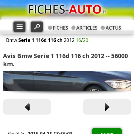
FICHES
ARTICLES
ACTUS
Bmw
Serie 1
116d 116 ch
2012
16
/
20
Avis Bmw Serie 1 116d 116 ch 2012 -- 56000
km.
Posté le :
2015-04-25 18:55:03