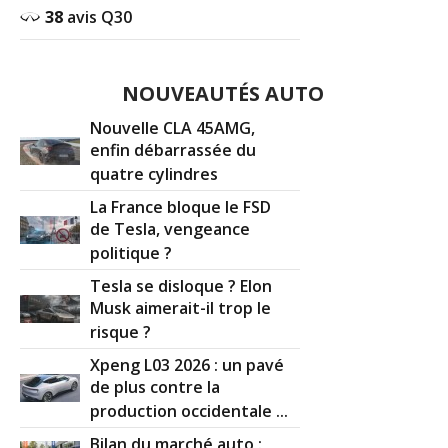
38
avis Q30
NOUVEAUTÉS AUTO
Nouvelle CLA 45AMG,
enfin débarrassée du
quatre cylindres
La France bloque le FSD
de Tesla, vengeance
politique ?
Tesla se disloque ? Elon
Musk aimerait-il trop le
risque ?
Xpeng L03 2026 : un pavé
de plus contre la
production occidentale ...
Bilan du marché auto :