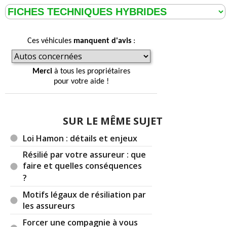
Ces véhicules
manquent d'avis
:
Merci
à tous les propriétaires
pour votre aide !
SUR LE MÊME SUJET
Loi Hamon : détails et enjeux
Résilié par votre assureur : que
faire et quelles conséquences
?
Motifs légaux de résiliation par
les assureurs
Forcer une compagnie à vous