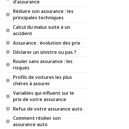
d'assurance
Réduire son assurance : les
principales techniques
Calcul du malus suite à un
accident
Assurance : évolution des prix
Déclarer un sinistre ou pas ?
Rouler sans assurance : les
risques
Profils de voitures les plus
chères à assurer
Variables qui influent sur le
prix de votre assurance
Refus de votre assurance auto
Comment résilier son
assurance auto