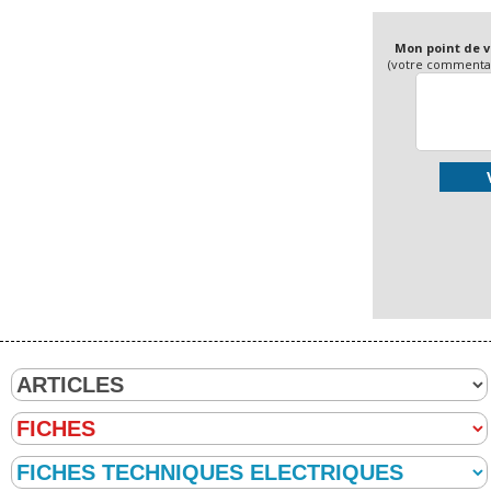
Mon point de v
(votre commentair