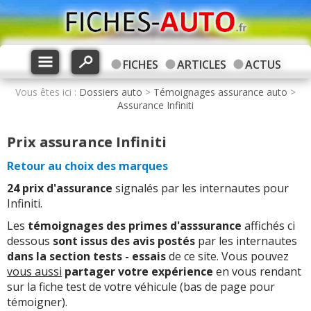
FICHES
ARTICLES
ACTUS
Vous êtes ici :
Dossiers auto
>
Témoignages assurance auto
>
Assurance Infiniti
Prix assurance Infiniti
Retour au choix des marques
24 prix d'assurance
signalés par les internautes pour
Infiniti.
Les
témoignages des primes d'asssurance
affichés ci
dessous
sont issus des avis postés
par les internautes
dans la section tests - essais
de ce site. Vous pouvez
vous aussi
partager votre expérience
en vous rendant
sur la fiche test de votre véhicule (bas de page pour
témoigner).