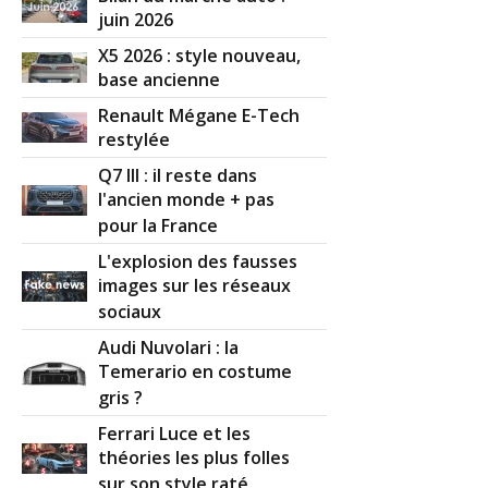
juin 2026
X5 2026 : style nouveau,
base ancienne
Renault Mégane E-Tech
restylée
Q7 III : il reste dans
l'ancien monde + pas
pour la France
L'explosion des fausses
images sur les réseaux
sociaux
Audi Nuvolari : la
Temerario en costume
gris ?
Ferrari Luce et les
théories les plus folles
sur son style raté