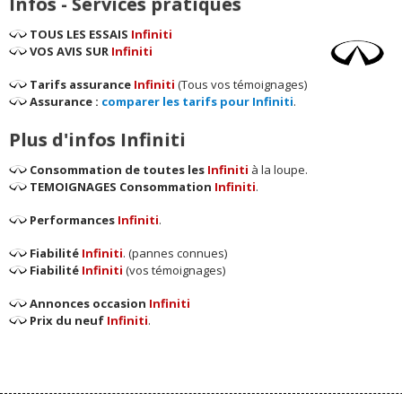
Infos - Services pratiques
TOUS LES ESSAIS
Infiniti
VOS AVIS SUR
Infiniti
Tarifs assurance
Infiniti
(Tous vos témoignages)
Assurance :
comparer les tarifs pour Infiniti
.
Plus d'infos Infiniti
Consommation de toutes les
Infiniti
à la loupe.
TEMOIGNAGES Consommation
Infiniti
.
Performances
Infiniti
.
Fiabilité
Infiniti
. (pannes connues)
Fiabilité
Infiniti
(vos témoignages)
Annonces occasion
Infiniti
Prix du neuf
Infiniti
.