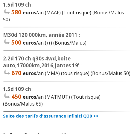
1.5d 109 ch
:
580
euros
/an (MAAF) (Tout risque) (Bonus/Malus
50)
M30d 120 000km, année 2011
:
500
euros
/an () () (Bonus/Malus)
2.2d 170 ch q30s 4wd,boite
auto,17000km,2016,jantes 19’
:
670
euros
/an (MMA) (tous risque) (Bonus/Malus 50)
1.5d 109 ch
:
450
euros
/an (MATMUT) (Tout risque)
(Bonus/Malus 65)
Suite des tarifs d'assurance Infiniti Q30 >>