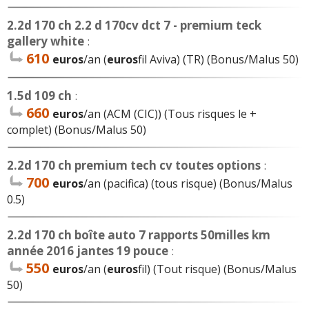
2.2d 170 ch 2.2 d 170cv dct 7 - premium teck
gallery white
:
610
euros
/an (
euros
fil Aviva) (TR) (Bonus/Malus 50)
1.5d 109 ch
:
660
euros
/an (ACM (CIC)) (Tous risques le +
complet) (Bonus/Malus 50)
2.2d 170 ch premium tech cv toutes options
:
700
euros
/an (pacifica) (tous risque) (Bonus/Malus
0.5)
2.2d 170 ch boîte auto 7 rapports 50milles km
année 2016 jantes 19 pouce
:
550
euros
/an (
euros
fil) (Tout risque) (Bonus/Malus
50)