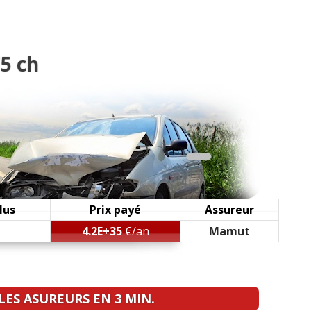
nic année 2005 61000km
(
0
)
)
5 ch
lus
Prix payé
Assureur
4.2E+35
€/an
Mamut
 55000KM
(
0
)
ES ASUREURS EN 3 MIN.