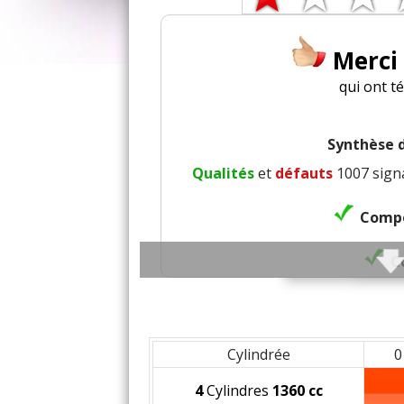
Merci
qui ont t
Synthèse d
Qualités
et
défauts
1007 signa
Compo
C
Insonorisat
Finition / qu
Cylindrée
0
4
Cylindres
1360 cc