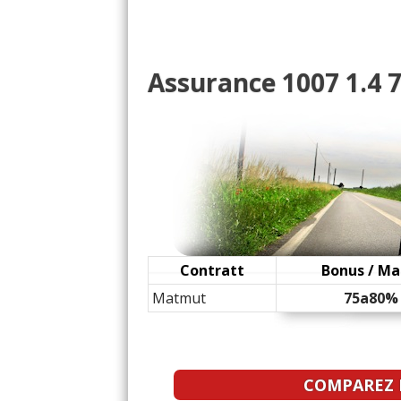
1.4 i 75 ch Boite 2-tro
-- /20
1.4 i 75 ch 62000km
(
0
12/20
Assurance 1007 1.4 7
1.4 i 75 ch 167000
(
3
)
11/20
1.4 i 75 ch
(
1
)
06/20
1.4 i 75 ch 131000
(
0
)
15/20
1.4 i 75 ch 98000
(
0
)
10/20
Contratt
Bonus / Ma
Matmut
75a80%
1.4 i 75 ch année 2005,
-- /20
COMPAREZ L