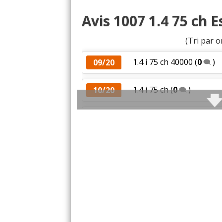
Avis 1007 1.4 75 ch 
(Tri par o
1.4 i 75 ch 40000
(
0
)
09/20
1.4 i 75 ch
(
0
)
10/20
1.4 i 75 ch 70000 kms 
15/20
1.4 i 75 ch 100 000kms. 
15/20
1.4 essence 75 / 2007
(
0
07/20
1.4 i 75 ch 92000. 2006 .
12/20