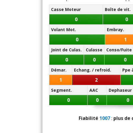
Note des internautes :
11.1/20
Casse Moteur
Boîte de vit.
Panne la plus signalée :
0
0
crémaillère
Volant Mot.
Embray.
0
1
Joint de Culas.
Culasse
Conso/Fuite 
0
0
0
Démar.
Echang. / refroid.
Ppe 
1
2
Segment.
AAC
Dephaseur
0
0
0
Fiabilité
1007
:
plus de 