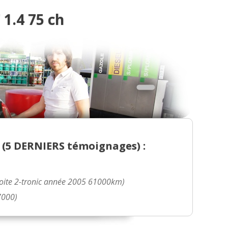
1.4 75 ch
 (
5 DERNIERS
témoignages) :
 Boite 2-tronic année 2005 61000km)
7000)