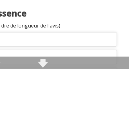
Essence
rdre de longueur de l'avis)
année 2008 SPORTY
(
2
)
A 17ans
(
0
)
)
trendy
(
0
)