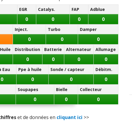
EGR
Catalys.
FAP
Adblue
0
0
0
0
Inject.
Turbo
Damper
0
0
0
Huile
Distribution
Batterie
Alternateur
Allumage
0
0
0
0
à Eau
Ppe à huile
Sonde / capteur
Débitm.
0
0
0
0
Soupapes
Bielle
Collecteur
0
0
0
chiffres
et de données en
cliquant ici
>>