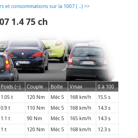
 et consommations sur la 1007 ( ...) >>
7 1.4 75 ch
Poids (~)
Couple
Boîte
Vmax
0 à 100
1.05 t
120 Nm
Méc 5
168 km/h
15.5 s
0.9 t
110 Nm
Méc 5
168 km/h
14.3 s
1.1 t
90 Nm
Méc 5
165 km/h
14.3 s
1 t
120 Nm
Méc 5
168 km/h
12.3 s