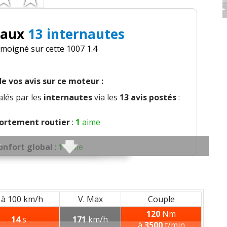
 aux
13 internautes
émoigné sur cette 1007 1.4
e vos avis sur ce moteur :
lés par les
internautes
via les
13 avis postés
:
rtement routier
:
1
aime
onfort global
:
1
aime
ion et bruit perçu
:
1
n'aime pas
alité des plastiques
:
1
n'aime pas
 à 100 km/h
V. Max
Couple
120
Nm
14
s
171
km/h
Modularité
:
1
aime
à
3500
t/min