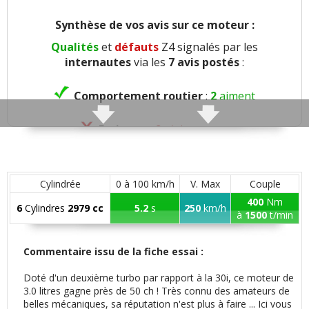
Synthèse de vos avis sur ce moteur :
Qualités
et
défauts
Z4 signalés par les
internautes
via les
7 avis postés
:
Comportement routier
:
2
aiment
Freinage
:
2
n'aiment pas
Agrément
:
2
aiment
1
n'aime pas
Cylindrée
0 à 100 km/h
V. Max
Couple
Confort global
:
5
aiment
400
Nm
6
Cylindres
2979 cc
5.2
s
250
km/h
à
1500
t/min
Insonorisation et bruit perçu
:
1
n'aime pas
Commentaire issu de la fiche essai :
Bruits parasites
:
1
n'aime pas
Doté d'un deuxième turbo par rapport à la 30i, ce moteur de
3.0 litres gagne près de 50 ch ! Très connu des amateurs de
Finition / qualité des plastiques
:
3
aiment
belles mécaniques, sa réputation n'est plus à faire ... Ici vous