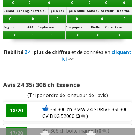
0
0
0
0
0
0
0
Poids
:
1
n'aime pas
Démar.
Echang. / refroid.
Ppe à Eau
Ppe à huile
Sonde / capteur
Débitm.
0
0
0
0
0
0
Segment.
AAC
Dephaseur
Soupapes
Bielle
Collecteur
0
0
0
0
0
0
Fiabilité
Z4
:
plus de chiffres
et de données en
cliquant
ici
>>
Avis Z4 35i 306 ch Essence
(Tri par ordre de longueur de l'avis)
35i 306 ch BMW Z4 SDRIVE 35I 306
18/20
CV DKG 52000
(
3
)
35i 306 ch boite manuel
(
0
)
17/20