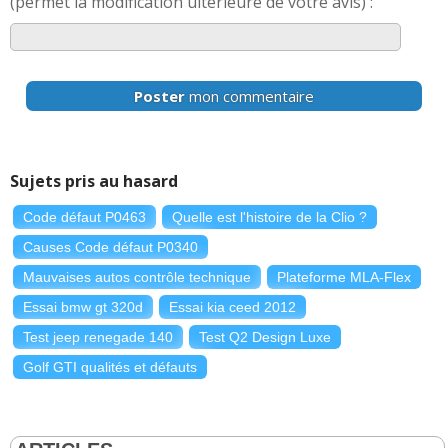
(permet la modification ultérieure de votre avis) :
Poster
mon commentaire
Sujets pris au hasard
Code défaut P0463
Quelle est l'histoire de la Clio ?
Causes Code défaut P0340
Mauvaises autos contrôle technique
Plateforme MLA-Flex
Essai bmw gt 320d
Essai kia ceed 2012
Test jeep renegade 140
Test Q2 Design Luxe
Golf GTI qualités et défauts