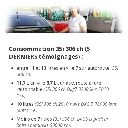
Consommation 35i 306 ch (
5
DERNIERS
témoignages) :
entre
11
et
13
litres en ville
7
sur autoroute
(35i
306 ch)
11.7
L en ville
8.7
L sur autoroute allure
raisonnable
(35i 306 ch Dkg7 82000km 2010
17p)
10
litres
(35i 306 ch 2010 boite DKG 7 78000 kms.
Jantes 19 )
Moins de
7
litres
(35i 306 ch Z4 35 is pack m
boîte I manuelle 50000 km)