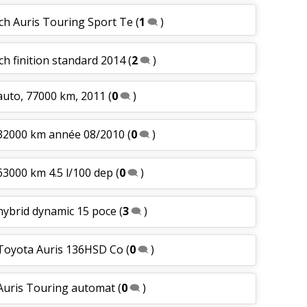
ch Auris Touring Sport Te
(
1
)
ch finition standard 2014
(
2
)
auto, 77000 km, 2011
(
0
)
 32000 km année 08/2010
(
0
)
63000 km 4.5 l/100 dep
(
0
)
hybrid dynamic 15 poce
(
3
)
 Toyota Auris 136HSD Co
(
0
)
 Auris Touring automat
(
0
)