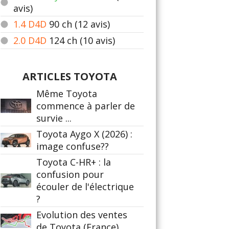
avis)
1.4 D4D
90
ch (12 avis)
2.0 D4D
124
ch (10 avis)
ARTICLES TOYOTA
Même Toyota
commence à parler de
survie ...
Toyota Aygo X (2026) :
image confuse??
Toyota C-HR+ : la
confusion pour
écouler de l'électrique
?
Evolution des ventes
de Toyota (France)