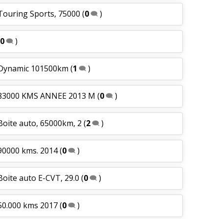
 Touring Sports, 75000
(
0
)
0
)
h Dynamic 101500km
(
1
)
h 83000 KMS ANNEE 2013 M
(
0
)
Boite auto, 65000km, 2
(
2
)
 90000 kms. 2014
(
0
)
Boite auto E-CVT, 29.0
(
0
)
 50.000 kms 2017
(
0
)