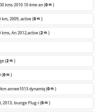
000 kms 2010 10 ème an
(
0
)
 km, 2009, active
(
0
)
0 kms, An 2012,active
(
2
)
nge
(
2
)
0
(
0
)
00km annee1013 dynamiq
(
0
)
, 2013, lounge Plug-i
(
0
)