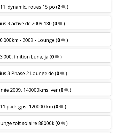
011, dynamic, roues 15 po
(
2
)
ius 3 active de 2009 180
(
0
)
120.000km - 2009 - Lounge
(
0
)
.000, finition Luna, ja
(
0
)
rius 3 Phase 2 Lounge de
(
0
)
nnée 2009, 140000kms, ver
(
0
)
011 pack gps, 120000 km
(
0
)
ounge toit solaire 88000k
(
0
)