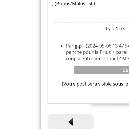
) (Bonus/Malus : 50)
Il y a
1
réact
Par
g.p
- (2024-05-06 13:47:54
penche pour la Prius + pareil
coup d'entretien annuel ? Me
Co
(Votre post sera visible sous 