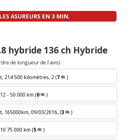
ES ASUREURS EN 3 MIN.
1.8 hybride 136 ch Hybride
rdre de longueur de l'avis)
t, 214 500 kilomètres, 2
(
7
)
012 - 50 000 km
(
0
)
vt, 165000km, 09/03/2016,
(
3
)
010 75 000 km
(
5
)