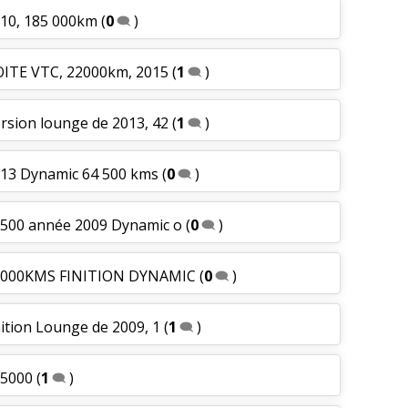
010, 185 000km
(
0
)
BOITE VTC, 22000km, 2015
(
1
)
ersion lounge de 2013, 42
(
1
)
2013 Dynamic 64 500 kms
(
0
)
75500 année 2009 Dynamic o
(
0
)
 28000KMS FINITION DYNAMIC
(
0
)
nition Lounge de 2009, 1
(
1
)
65000
(
1
)