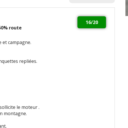
16/20
 50% route
le et campagne.
quettes repliées.
ollicite le moteur .
 en montagne.
ant.