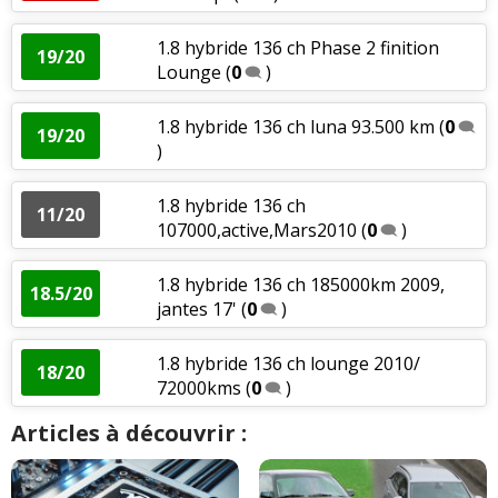
1.8 hybride 136 ch Phase 2 finition
19/20
Lounge
(
0
)
1.8 hybride 136 ch luna 93.500 km
(
0
19/20
)
1.8 hybride 136 ch
11/20
107000,active,Mars2010
(
0
)
1.8 hybride 136 ch 185000km 2009,
18.5/20
jantes 17'
(
0
)
1.8 hybride 136 ch lounge 2010/
18/20
72000kms
(
0
)
Articles à découvrir :