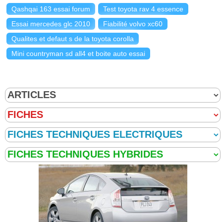
Qashqai 163 essai forum
Test toyota rav 4 essence
Essai mercedes glc 2010
Fiabilité volvo xc60
Qualites et defaut s de la toyota corolla
Mini countryman sd all4 et boite auto essai