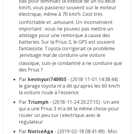
bas pour diminuez la vitesse de un ou deux
km/h, vous passerez souvent sur le moteur
électrique, même à 70 km/h .Cest très
confortable et ..amusant. Un inconvénient
important : vous ne pouvez pas mettre un
attelage pour une remorque à cause des
batteries. Sur la Prius 3, le GPS est souvent
fantaisiste. Toyota corrigerait ce problème
.Jenvisage mal de conduire une voiture
classique, suis-je condamné à ne conduire que
des Prius ?
Par
kevinyuri740955
- (2018-11-01 14:38:44) :
le garage toyota m'a dit qu'apres les 60 km/h
la voiture roule à l'essence
Par
Triumph
- (2018-11-24 20:27:15) : Un ami
qui a une Prius 3 m'a dit la même chose pour
rouler un peu sur l electrique avec le
regulateur
Par
NoriceAga
- (2019-02-18 08:41:49) : Moi