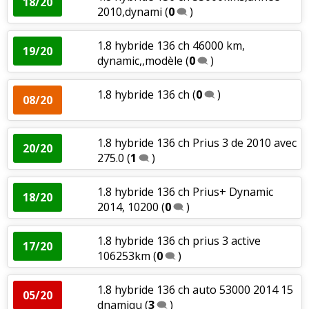
18/20
2010,dynami
(
0
)
1.8 hybride 136 ch 46000 km,
19/20
dynamic,,modèle
(
0
)
1.8 hybride 136 ch
(
0
)
08/20
1.8 hybride 136 ch Prius 3 de 2010 avec
20/20
275.0
(
1
)
1.8 hybride 136 ch Prius+ Dynamic
18/20
2014, 10200
(
0
)
1.8 hybride 136 ch prius 3 active
17/20
106253km
(
0
)
1.8 hybride 136 ch auto 53000 2014 15
05/20
dnamiqu
(
3
)