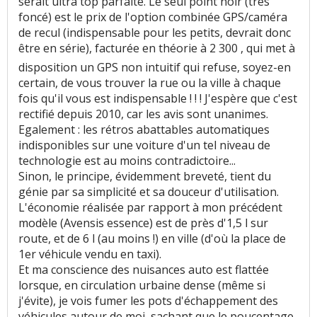
serait ultra top parfaite. Le seul point noir (très
foncé) est le prix de l'option combinée GPS/caméra
de recul (indispensable pour les petits, devrait donc
être en série), facturée en théorie à 2 300 , qui met à
disposition un GPS non intuitif qui refuse, soyez-en
certain, de vous trouver la rue ou la ville à chaque
fois qu'il vous est indispensable ! ! ! J'espère que c'est
rectifié depuis 2010, car les avis sont unanimes.
Egalement : les rétros abattables automatiques
indisponibles sur une voiture d'un tel niveau de
technologie est au moins contradictoire...
Sinon, le principe, évidemment breveté, tient du
génie par sa simplicité et sa douceur d'utilisation.
L'économie réalisée par rapport à mon précédent
modèle (Avensis essence) est de près d'1,5 l sur
route, et de 6 l (au moins !) en ville (d'où la place de
1er véhicule vendu en taxi).
Et ma conscience des nuisances auto est flattée
lorsque, en circulation urbaine dense (même si
j'évite), je vois fumer les pots d'échappement des
véhicules autour de moi, sachant que le poucentage