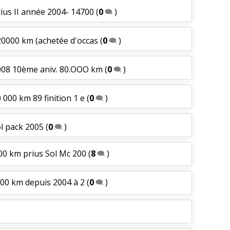
rius II année 2004- 14700
(
0
)
20000 km (achetée d'occas
(
0
)
2008 10ème aniv. 80.OOO km
(
0
)
 000 km 89 finition 1 e
(
0
)
ol pack 2005
(
0
)
00 km prius Sol Mc 200
(
8
)
000 km depuis 2004 à 2
(
0
)
)