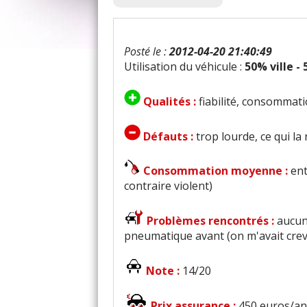
Posté le :
2012-04-20 21:40:49
Utilisation du véhicule :
50% ville -
Qualités :
fiabilité, consommati
Défauts :
trop lourde, ce qui l
Consommation moyenne :
ent
contraire violent)
Problèmes rencontrés :
aucun
pneumatique avant (on m'avait crevé
Note :
14/20
Prix assurance :
450 euros/an 