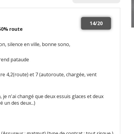
14/20
 50% route
on, silence en ville, bonne sono,
a rend pataude
re 4,2(route) et 7 (autoroute, chargée, vent
, je n'ai changé que deux essuis glaces et deux
 un des deux...)
(Assureur : matmut) (type de contrat : tout risque )