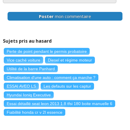
Poster
mon commentaire
Sujets pris au hasard
Perte de point pendant le permis probatoire
Vice caché voiture
Diesel et régime moteur
Utilité de la barre Panhard
Climatisation d'une auto : comment ça marche ?
ESSAI AVEO LS
Les defauts sur les captur
Hyundai Ioniq Executive
Essai détaillé seat leon 2013 1.8 tfsi 180 boite manuelle 6
Fiabilité honda cr v 2l essence