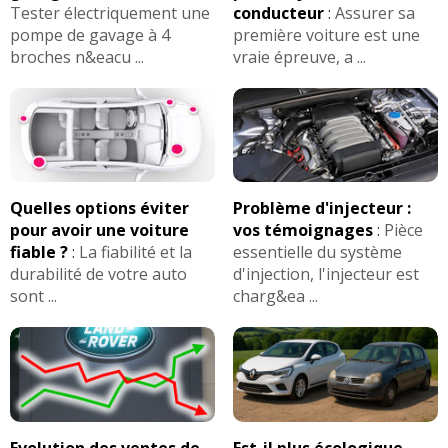
Tester électriquement une
conducteur
:
Assurer sa
pompe de gavage à 4
première voiture est une
broches n&eacu ...
vraie épreuve, a ...
Quelles options éviter
Problème d'injecteur :
pour avoir une voiture
vos témoignages
:
Pièce
fiable ?
:
La fiabilité et la
essentielle du système
durabilité de votre auto
d'injection, l'injecteur est
sont ...
charg&ea ...
Evolution des ventes de
Est-il plus écologique