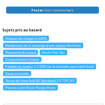
Poster
mon commentaire
Sujets pris au hasard
Risques de charger à 100%
Rendement de la recharge d'une voiture électrique
Plateforme B renault
Roulis Fiat Tipo
Comportement Celerio
Fiabilité du moteur 1.4 D4D sur la nouvelle yaris hatch back
Essai coccinelle
Tenue de route Audi A5 Sportback 2.0 TDI 143
Pannes Land Rover Range Rover