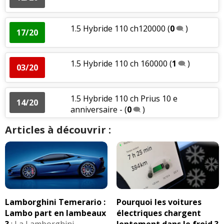
1.5 Hybride 110 ch120000
(
0
)
17/20
1.5 Hybride 110 ch 160000
(
1
)
03/20
1.5 Hybride 110 ch Prius 10 e
14/20
anniversaire -
(
0
)
Articles à découvrir :
Lamborghini Temerario :
Pourquoi les voitures
Lambo part en lambeaux
électriques chargent
?
:
La Lamborghini
lentement dans le froid ?