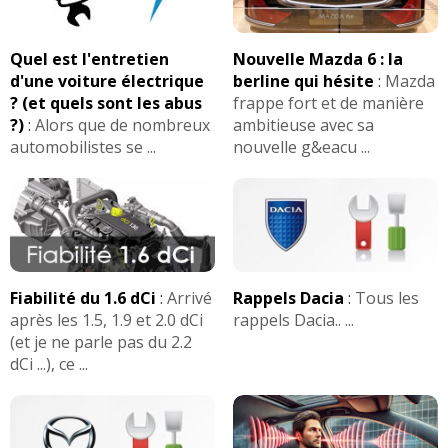
Quel est l'entretien
Nouvelle Mazda 6 : la
d'une voiture électrique
berline qui hésite
:
Mazda
? (et quels sont les abus
frappe fort et de manière
?)
:
Alors que de nombreux
ambitieuse avec sa
automobilistes se ...
nouvelle g&eacu ...
Fiabilité du 1.6 dCi
:
Arrivé
Rappels Dacia
:
Tous les
après les 1.5, 1.9 et 2.0 dCi
rappels Dacia.. ...
(et je ne parle pas du 2.2
dCi ...), ce ...