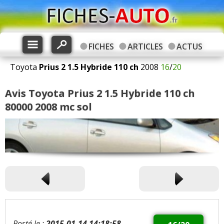
FICHES
ARTICLES
ACTUS
Toyota
Prius 2
1.5 Hybride 110 ch
2008
16
/
20
Avis Toyota Prius 2 1.5 Hybride 110 ch
80000 2008 mc sol
Posté le :
2015-01-14 14:18:58