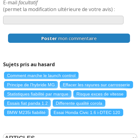
E-mail
facultatif
(permet la modification ultérieure de votre avis) :
Poster
mon commentaire
Sujets pris au hasard
Comment marche le launch control
Principe de l'hybride MG
Effacer les rayures sur carrosserie
Statistiques fiabilité par marque
Risque exces de vitesse
Essais fiat panda 1.2
Differente qualité corola
BMW M235i fiabilité
Essai Honda Civic 1.6 i-DTEC 120