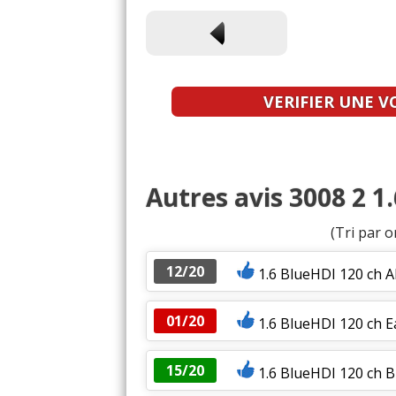
VERIFIER UNE V
Autres avis 3008 2 1
(Tri par o
12/20
1.6 BlueHDI 120 ch A
01/20
1.6 BlueHDI 120 ch E
15/20
1.6 BlueHDI 120 ch 