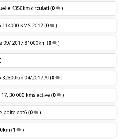
elle 4350km circulati
(
0
)
T6 114000 KMS 2017
(
0
)
re 09/ 2017 81000km
(
0
)
)
6 32800km 04/2017 Al
(
0
)
 17, 30 000 kms active
(
0
)
ve boîte eat6
(
0
)
00km
(
1
)