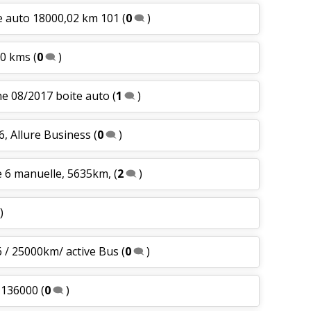
e auto 18000,02 km 101
(
0
)
00 kms
(
0
)
ine 08/2017 boite auto
(
1
)
6, Allure Business
(
0
)
e 6 manuelle, 5635km,
(
2
)
)
 / 25000km/ active Bus
(
0
)
 136000
(
0
)