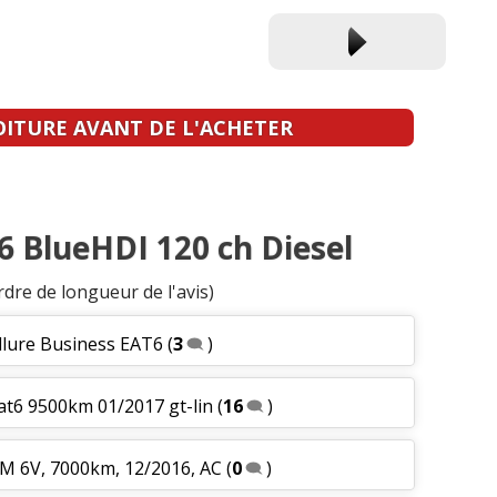
OITURE AVANT DE L'ACHETER
.6 BlueHDI 120 ch Diesel
rdre de longueur de l'avis)
llure Business EAT6
(
3
)
at6 9500km 01/2017 gt-lin
(
16
)
BM 6V, 7000km, 12/2016, AC
(
0
)