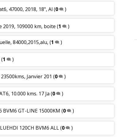
t6, 47000, 2018, 18", Al
(
0
)
e 2019, 109000 km, boite
(
1
)
elle, 84000,2015,alu,
(
1
)
(
1
)
 23500kms, Janvier 201
(
0
)
AT6, 10.000 kms. 17 Ja
(
0
)
/16 BVM6 GT-LINE 15000KM
(
0
)
6 BLUEHDI 120CH BVM6 ALL
(
0
)