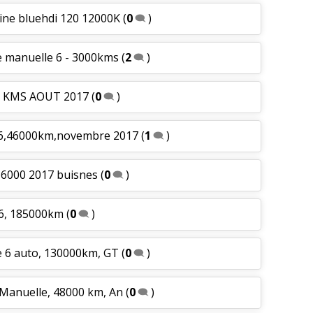
ine bluehdi 120 12000K
(
0
)
e manuelle 6 - 3000kms
(
2
)
00 KMS AOUT 2017
(
0
)
m6,46000km,novembre 2017
(
1
)
 6000 2017 buisnes
(
0
)
m6, 185000km
(
0
)
e 6 auto, 130000km, GT
(
0
)
 Manuelle, 48000 km, An
(
0
)