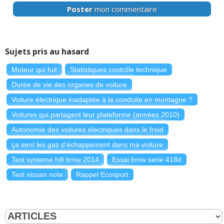
Poster
mon commentaire
Sujets pris au hasard
Moteur qui fuit
Statistiques contrôle technique
Durée de vie des organes de voiture
Voiture électrique inadaptée à la conduite en montagne ?
Voitures qui partagent leur plateforme (années 2010)
Autonomie des voitures électriques dans le froid
ça sent les gaz d'échappement dans ma voiture
Test systeme hifi bmw 2014
Essai bmw serie 418d
Test nissan note
Rappel Ecosport