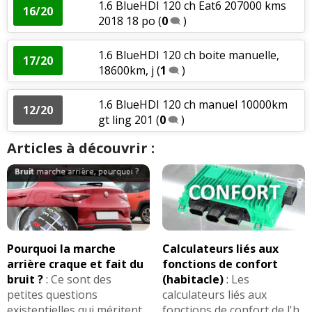
1.6 BlueHDI 120 ch Eat6 207000 kms
16/20
2018 18 po
(
0
)
1.6 BlueHDI 120 ch boite manuelle,
17/20
18600km, j
(
1
)
1.6 BlueHDI 120 ch manuel 10000km
12/20
gt ling 201
(
0
)
Articles à découvrir :
Pourquoi la marche
Calculateurs liés aux
arrière craque et fait du
fonctions de confort
bruit ?
:
Ce sont des
(habitacle)
:
Les
petites questions
calculateurs liés aux
existentielles qui méritent
fonctions de confort de l'h