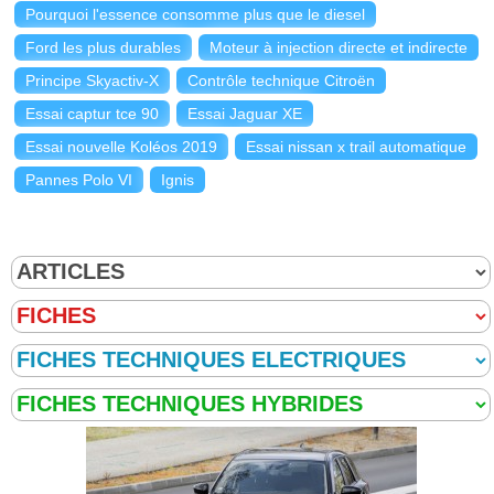
Pourquoi l'essence consomme plus que le diesel
Ford les plus durables
Moteur à injection directe et indirecte
Principe Skyactiv-X
Contrôle technique Citroën
Essai captur tce 90
Essai Jaguar XE
Essai nouvelle Koléos 2019
Essai nissan x trail automatique
Pannes Polo VI
Ignis