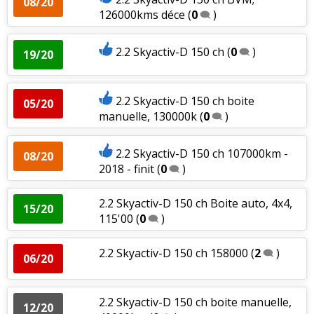
08/20
126000kms déce
(
0
)
2.2 Skyactiv-D 150 ch
(
0
)
19/20
2.2 Skyactiv-D 150 ch boite
05/20
manuelle, 130000k
(
0
)
2.2 Skyactiv-D 150 ch 107000km -
08/20
2018 - finit
(
0
)
2.2 Skyactiv-D 150 ch Boite auto, 4x4,
15/20
115'00
(
0
)
2.2 Skyactiv-D 150 ch 158000
(
2
)
06/20
2.2 Skyactiv-D 150 ch boite manuelle,
12/20