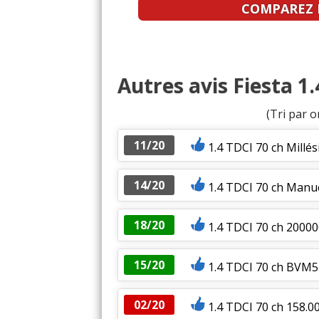
COMPAREZ L
Autres avis Fiesta 1.
(Tri par o
11/20
1.4 TDCI 70 ch Millés
14/20
1.4 TDCI 70 ch Manue
18/20
1.4 TDCI 70 ch 2000
15/20
1.4 TDCI 70 ch BVM5
02/20
1.4 TDCI 70 ch 158.0