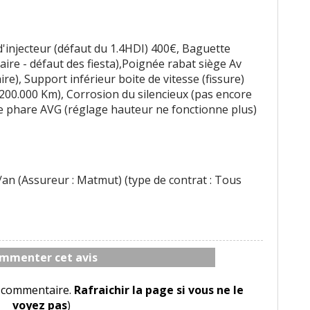
 d'injecteur (défaut du 1.4HDI) 400€, Baguette
ire - défaut des fiesta),Poignée rabat siège Av
re), Support inférieur boite de vitesse (fissure)
200.000 Km), Corrosion du silencieux (pas encore
de phare AVG (réglage hauteur ne fonctionne plus)
an (Assureur : Matmut) (type de contrat : Tous
mmenter cet avis
le commentaire.
Rafraichir la page si vous ne le
voyez pas
)