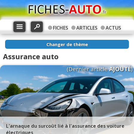
FICHES
ARTICLES
ACTUS
Changer de thème
Assurance auto
(Dernier article
AJOUTÉ
)
L'arnaque du surcoût lié à l'assurance des voiture
électriques