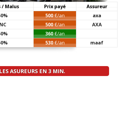
500/2013/Elégance
(
0
)
 / Malus
Prix payé
Assureur
50%
500
€/an
axa
NC
500
€/an
AXA
50%
360
€/an
50%
530
€/an
maaf
ES ASUREURS EN 3 MIN.