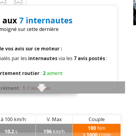
i aux
7 internautes
émoigné sur cette dernière
e vos avis sur ce moteur :
alés par les
internautes
via les
7 avis postés
:
tement routier
:
2
aiment
grément
:
1
n'aime pas
global
:
2
aiment
1
n'aime pas
ort des sièges
:
2
aiment
 à 100 km/h
V. Max
Couple
180
Nm
10.2
s
196
km/h
sation et bruit perçu
:
1
aime
à
1600
t/min