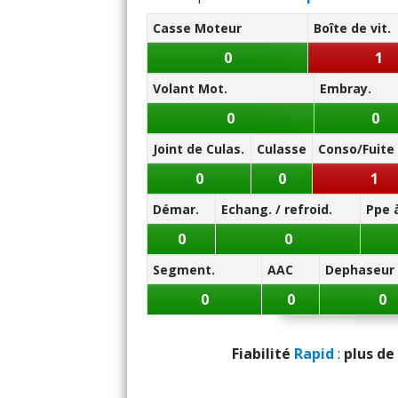
Note des internautes :
Boîte de vitesses (agré
Casse Moteur
Boîte de vit.
16.3/20
0
1
Rapp
Panne la plus signalée :
Volant Mot.
Embray.
pompe à carburant
E
0
0
Joint de Culas.
Culasse
Conso/Fuite 
E
0
0
1
Démar.
Echang. / refroid.
Ppe 
0
0
Servic
Segment.
AAC
Dephaseur
Entre
0
0
0
Fiabilité
Rapid
:
plus de 