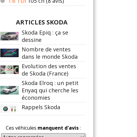
1.6 TDI
105
ch (8 avis)
ARTICLES SKODA
Skoda Epiq : ça se
dessine
Nombre de ventes
dans le monde Skoda
Evolution des ventes
de Skoda (France)
Skoda Elroq : un petit
Enyaq qui cherche les
économies
Rappels Skoda
Ces véhicules
manquent d'avis
: