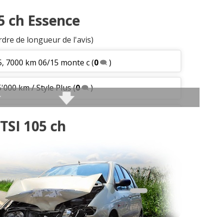
05 ch Essence
rdre de longueur de l'avis)
05, 7000 km 06/15 monte c
(
0
)
5'000 km / Style Plus
(
0
)
aceback greentec elega
(
1
)
TSI 105 ch
6 Édition tour de Fra
(
0
)
 6, 62000 Km, finiti
(
0
)
)