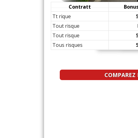
1.2 TSI 105 ch BVM6/20
18/20
Contratt
Bonus
Tt rique
Tout risque
Tout risque
Tous risques
COMPAREZ L