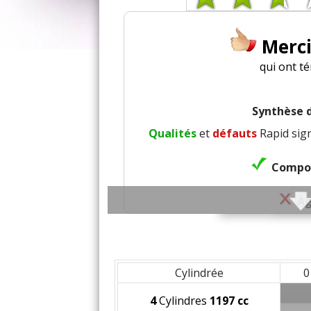
Merc
qui ont t
Synthèse d
Qualités
et
défauts
Rapid sign
Compor
A
Confort 
Conf
Cylindrée
0
4
Cylindres
1197 cc
Insonori