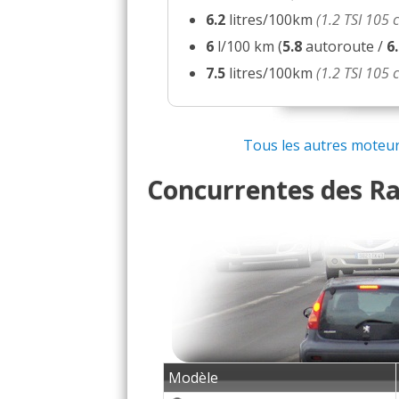
6.2
litres/100km
(1.2 TSI 105
6
l/100 km (
5.8
autoroute /
6
7.5
litres/100km
(1.2 TSI 105
Tous les autres moteurs
Concurrentes des Rap
Modèle