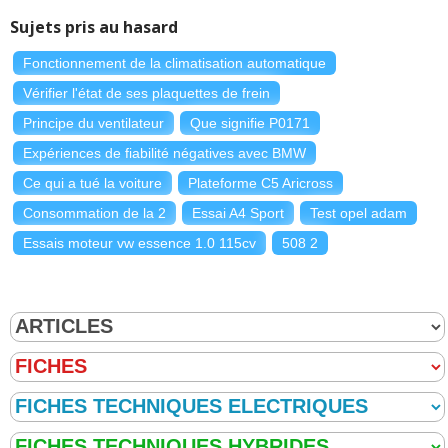
Sujets pris au hasard
Fonctionnement de la climatisation automatique
Vérifier l'état de ses plaquettes de frein
Principe du ventilateur
Que signifie P0171
Expériences de fiabilité négatives avec BMW
Ce qui a tué la voiture
Plateforme C5 Aricross
Consommation de la 2
Essai A4 Sport
Test opel adam
Essais moteur vw essence 1.0 115cv
508 2