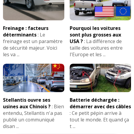
Prix assurance :
1100 euros/an (Assureur :
Groupama ) (type de contrat : Tous risques)
(Bonus/Malus : 50%)
Freinage : facteurs
Pourquoi les voitures
déterminants
:
Le
sont plus grosses aux
freinage est un paramètre
USA ?
:
La différence de
de sécurité majeur. Voici
taille des voitures entre
les va ...
l'Europe et les ...
Commenter cet avis
(Votre post sera visible sous le commentaire
après validation)
Stellantis ouvre ses
Batterie déchargée :
usines aux Chinois ?
:
Bien
démarrer avec des câbles
Tous les autres
avis >>
entendu, Stellantis n'a pas
:
Ce petit pépin arrive à
publié un communiqué
tout le monde. Et quand ça
disan ...
t ...