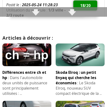
Posté le :
2025-05-24 11:28:23
18/20
Utilisation du véhicule :
1/3 ville -
2/3 route
Qualités :
Véhicule très confortable, très
maniable, tenue de route exemplaire en tout temps.
Articles à découvrir :
Aucun problème à signaler. Plusieurs mode de
conduite, beaucoup d'assistance de conduite. Très
spacieux et modulable (planché plat une fois la
deuxième rangés de sièges pliées).
Défauts :
acoustique avec résonnance quand on
parle. gourmand en mode sport. Entretien coûteux.
Différences entre ch et
Skoda Elroq : un petit
hp
:
Dans l'automobile
Enyaq qui cherche les
Consommation moyenne :
7.9 litres
deux unités de puissance
économies
:
Le Skoda
sont principalement
Elroq, nouveau SUV
utilisées : ...
compact électrique de la ...
Problèmes rencontrés :
aucun
Note :
18/20