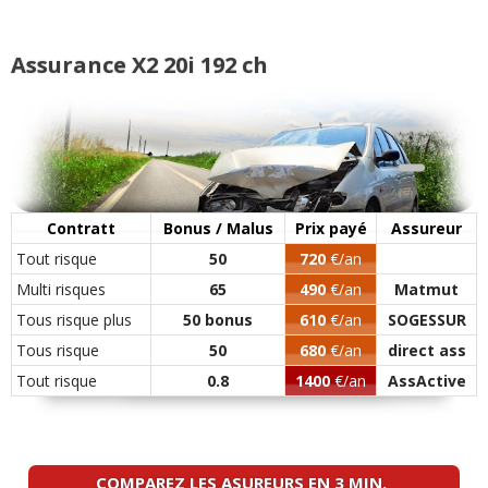
20i 192 ch
(
1
)
05/20
Assurance X2 20i 192 ch
20i 192 ch MSPORTX
(
0
)
19/20
Contratt
Bonus / Malus
Prix payé
Assureur
Tout risque
50
720
€/an
Multi risques
65
490
€/an
Matmut
Tous risque plus
50 bonus
610
€/an
SOGESSUR
Tous risque
50
680
€/an
direct ass
Tout risque
0.8
1400
€/an
AssActive
COMPAREZ LES ASUREURS EN 3 MIN.