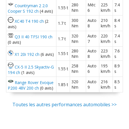
280
Méc
225
7.4
Countryman 2 2.0
1.55 t
Nm
6
km/h
s
Cooper S 192 ch
(4 avis)
300
Auto
210
8.4
XC40 T4 190 ch
(2
1.7 t
Nm
8
km/h
s
avis)
320
Auto
220
7.4
Q3 II 40 TFSI 190 ch
1.7 t
Nm
7
km/h
s
(0 avis)
280
Auto
223
7.6
1.55 t
X1 20i 192 ch
(6 avis)
Nm
8
km/h
s
258
Auto
195
8.9
CX-5 II 2.5 Skyactiv-G
1.55 t
Nm
6
km/h
s
194 ch
(1 avis)
320
Auto
216
8.5
Range Rover Evoque
1.85 t
Nm
9
km/h
s
P200 48V 200 ch
(0 avis)
Toutes les autres performances automobiles >>