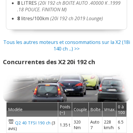
8
LITRES
(20i 192 ch BOITE AUTO .40000 K .1999
.18 POUCE. FINITION M)
8
litres/100km
(20i 192 ch 2019 Lounge)
Tous les autres moteurs et consommations sur la X2 (18i
140 ch ...) >>
Concurrentes des X2 20i 192 ch
Poids
0 à
Modèle
Couple
Boîte
Vmax
(~)
100
320
Auto
228
6.5
Q2 40 TFSI 190 ch
(3
1.35 t
Nm
7
km/h
s
avis)