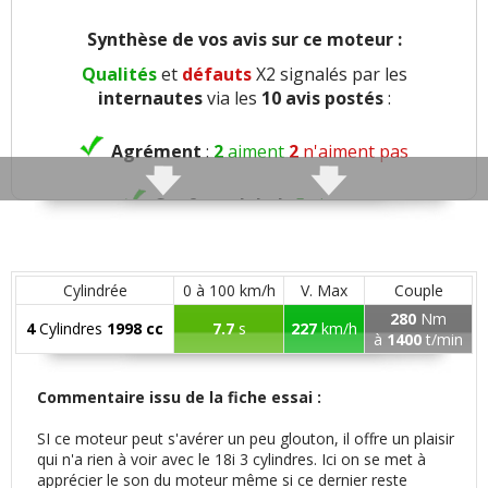
Synthèse de vos avis sur ce moteur :
Qualités
et
défauts
X2 signalés par les
internautes
via les
10 avis postés
:
Agrément
:
2
aiment
2
n'aiment pas
Confort global
:
5
aiment
Confort des sièges
:
1
aime
1
n'aime pas
Cylindrée
0 à 100 km/h
V. Max
Couple
Confort banquette arri.
:
1
aime
280
Nm
4
Cylindres
1998 cc
7.7
s
227
km/h
à
1400
t/min
Insonorisation et bruit perçu
:
5
aiment
Commentaire issu de la fiche essai :
Finition / qualité des plastiques
:
1
aime
2
n'aiment pas
SI ce moteur peut s'avérer un peu glouton, il offre un plaisir
qui n'a rien à voir avec le 18i 3 cylindres. Ici on se met à
apprécier le son du moteur même si ce dernier reste