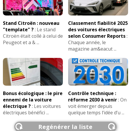
Stand Citroën : nouveau
Classement fiabilité 2025
"template" ?
:
Le stand
des voitures électriques
Citroën était collé à celui de
selon Consumer Reports
:
Peugeot et a & ...
Chaque année, le
magazine am&eacut ...
Bonus écologique : le pire
Contrôle technique :
ennemi de la voiture
réforme 2030 à venir
:
On
électrique ?
:
Les voitures
voit émerger depuis
électriques bénéfici ...
quelque temps l’idée d’u ...
Regénérer la liste