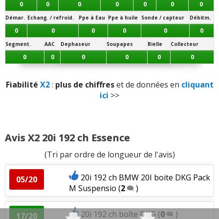
0
0
0
0
0
0
0
Automatique
7 vitesses
- (boîte robotisée double embrayage DKG)
Démar.
Echang. / refroid.
Ppe à Eau
Ppe à huile
Sonde / capteur
Débitm.
Fiabilité
:
1
aime
Automatique
8 vitesses
0
0
0
0
0
0
- (boîte auto Steptronic à convertisseur)
Service après vente
:
1
n'aime pas
Segment.
AAC
Dephaseur
Soupapes
Bielle
Collecteur
Jantes disponibles de série :
18 pouces
0
0
0
0
0
0
- (
225/50 R 18
)
19 pouces
Fiabilité
X2
:
plus de chiffres
et de données en
cliquant
- (
225/45 R 19
:
Roulis maitrisé
/
Jantes exposées aux
trottoirs / Confort dégradé
)
ici
>>
Note des internautes :
15/20
Avis X2 20i 192 ch Essence
(Tri par ordre de longueur de l'avis)
20i 192 ch BMW 20I boite DKG Pack
05/20
M Suspensio
(
2
)
20i 192 ch boîte DKG
(
0
)
17/20