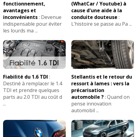
fonctionnement,
(WhatCar / Youtube) à
avantages et
cause d'une aide à la
320d 184 ch BV 6,112000
18/20
inconvénients
:
Devenue
conduite douteuse
:
kms,2013,pack M
(
0
)
indispensable pour éviter
L’histoire se passe au Pa ...
les lourds ma ...
320d 184 ch Boite manuel, 47000 kms,
17/20
2013, fi
(
0
)
320d 184 ch Finition luxury.
(
0
)
15/20
320d 184 ch boite auto 107000km 2012
Fiabilité du 1.6 TDI
:
Stellantis et le retour du
-- /20
lu
(
0
)
Destiné à remplacer le 1.4
ressort à lames : vers la
TDI et prendre quelques
précarisation
parts au 2.0 TDI au coût d
automobile ?
:
Quand on
320d 184 ch
(
0
)
17/20
...
pense innovation
automobil ...
320d 184 ch Boite mécanique, 135000
04/20
kms, 2013
(
0
)