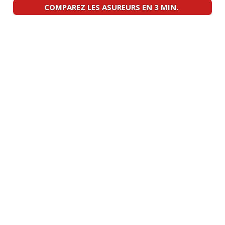
320d 184 ch BVA 8 année 2012 full
COMPAREZ LES ASUREURS EN 3 MIN.
19/20
options fin
(
0
)
320d 184 ch boite manuelle 6
-- /20
vitesses.millesi
(
0
)
320d 184 ch Boite manuelle / Jantes en
18/20
18 pou
(
0
)
320d 184 ch
(
0
)
18/20
320d 184 ch 42000km ,2012,finition
17/20
sport,
(
2
)
320d 184 ch boite auto ,180000, 2013.
18/20
jantes
(
0
)
320d 184 ch 225000 km Touring 2014
15/20