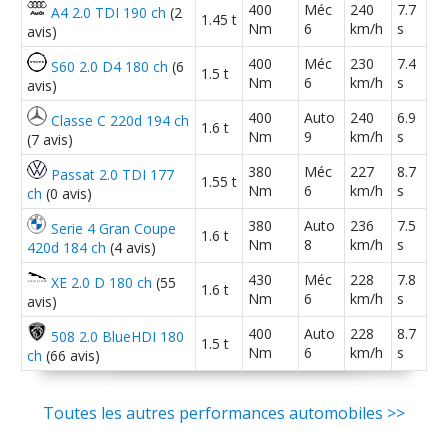
400
Méc
240
7.7
A4 2.0 TDI 190 ch
(2
320d 184 ch Boite auto 8 vitesses
1.45 t
15/20
Nm
6
km/h
s
avis)
Steptronic
(
1
)
400
Méc
230
7.4
S60 2.0 D4 180 ch
(6
1.5 t
Nm
6
km/h
s
320d 184 ch Bvm 94000 km juin 2015
avis)
14/20
16 pouces
(
1
)
400
Auto
240
6.9
Classe C 220d 194 ch
1.6 t
Nm
9
km/h
s
(7 avis)
320d 184 ch boite 6 manuelle , 76000
01/20
380
Méc
227
8.7
Passat 2.0 TDI 177
km, édit
(
3
)
1.55 t
Nm
6
km/h
s
ch
(0 avis)
380
Auto
236
7.5
320d 184 ch Boite auto , 320 000 kms,
Serie 4 Gran Coupe
18/20
1.6 t
Nm
8
km/h
s
420d 184 ch
(4 avis)
annee 2
(
0
)
430
Méc
228
7.8
XE 2.0 D 180 ch
(55
1.6 t
320d 184 ch 106000
(
0
)
Nm
6
km/h
s
avis)
19/20
400
Auto
228
8.7
508 2.0 BlueHDI 180
1.5 t
Nm
6
km/h
s
ch
(66 avis)
320d 184 ch
(
1
)
17/20
Toutes les autres performances automobiles >>
320d 184 ch boite auto 144000km 2012
18/20