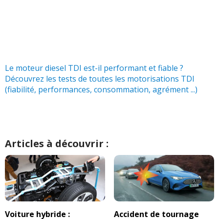
jantes d
(
0
)
320d 184 ch 168000kms, boite
13/20
manuelle, 2023
(
0
)
320d 184 ch bva 90000km
(
0
)
Le moteur diesel TDI est-il performant et fiable ?
17/20
Découvrez les tests de toutes les motorisations TDI
(fiabilité, performances, consommation, agrément ...)
320d 184 ch BVA MODELE LUXURY
-- /20
2013
(
0
)
320d 184 ch 14000km
(
0
)
18/20
Articles à découvrir :
320d 184 ch Bva8 Pack sport
(
0
)
18/20
320d 184 ch Bva sport Steptronic 8
16/20
140000km 2
(
0
)
Voiture hybride :
Accident de tournage