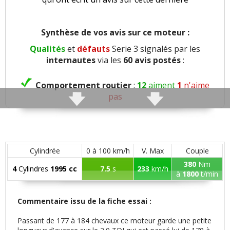
Synthèse de vos avis sur ce moteur :
Qualités
et
défauts
Serie 3 signalés par les
internautes
via les
60 avis postés
:
Comportement routier
:
12
aiment
1
n'aime
pas
Freinage
:
1
n'aime pas
Agrément
:
11
aiment
4
n'aiment pas
Cylindrée
0 à 100 km/h
V. Max
Couple
380
Nm
4
Cylindres
1995 cc
7.5
s
233
km/h
Poids
:
2
n'aiment pas
à
1800
t/min
Confort global
:
13
aiment
10
n'aiment pas
Commentaire issu de la fiche essai :
Passant de 177 à 184 chevaux ce moteur garde une petite
Confort des sièges
:
1
aime
3
n'aiment pas