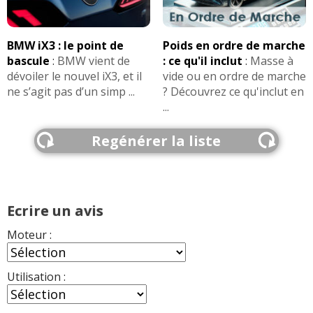
320d 184 ch Steptronic, 50000 km 2015
17/20
Luxury
(
0
)
BMW iX3 : le point de
Poids en ordre de marche
320d 184 ch
(
0
)
bascule
:
BMW vient de
: ce qu'il inclut
:
Masse à
09/20
dévoiler le nouvel iX3, et il
vide ou en ordre de marche
ne s’agit pas d’un simp ...
? Découvrez ce qu'inclut en
...
320d 184 ch boite automatique finition
15/20
luxury
(
0
)
Regénérer la liste
320d 184 ch Boîte manuelle, 50000
15/20
km,2012, sp
(
0
)
320d 184 ch 320d bVa8 Steptronic M
Ecrire un avis
18/20
sport 184c
(
0
)
Moteur :
320d 184 ch
(
1
)
02/20
Utilisation :
320d 184 ch
(
0
)
16/20