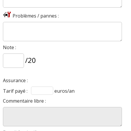
320d 184 ch bvm 28000 km a2012
19/20
Problèmes / pannes :
luxury 2012
(
0
)
320d 184 ch 135000
(
0
)
18/20
Note :
/20
Assurance :
Tarif payé :
euros/an
Commentaire libre :