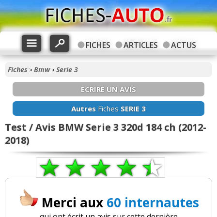
FICHES
ARTICLES
ACTUS
Fiches
Bmw
Serie 3
>
>
ECRIRE UN AVIS
Autres
Fiches
SERIE 3
Test / Avis BMW Serie 3 320d 184 ch (2012-
2018)
Merci aux
60 internautes
qui ont écrit un avis sur cette dernière