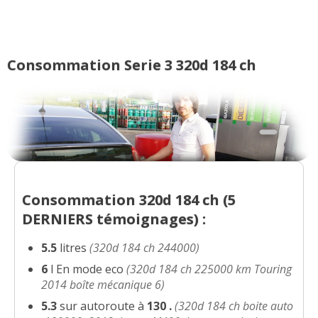
boîte méca
(
0
)
320d 184 ch 244000
(
0
)
18/20
Consommation Serie 3 320d 184 ch
320d 184 ch 45000, 2012, LUXURY,
(
0
06/20
)
320d 184 ch Bmw F31 (touring) luxury
18/20
BVA8 St
(
0
)
320d 184 ch 160000km version Luxury
Consommation 320d 184 ch (
5
18/20
boite aut
(
0
)
DERNIERS
témoignages) :
320d 184 ch annee 2012 174000 luxury
5.5
litres
(320d 184 ch 244000)
18/20
184cv b
(
1
)
6
l En mode eco
(320d 184 ch 225000 km Touring
2014 boîte mécanique 6)
320d 184 ch
(
0
)
18/20
5.3
sur autoroute à
130
.
(320d 184 ch boite auto