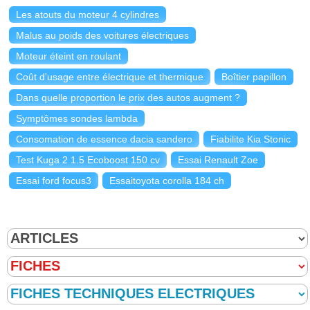
Les atouts du moteur 4 cylindres
Malus au poids des voitures électriques
Moteur éteint en roulant
Coût d'usage entre électrique et thermique
Boîtier papillon
Dans quelle proportion le prix des autos augment ?
Symptômes sondes lambda
Consomation de essence dacia sandero
Fiabilite Kia Stonic
Test Kuga 2 1.5 Ecoboost 150 cv
Essai Renault Zoe
Essai ford focus3
Essaitoyota corolla 184 ch