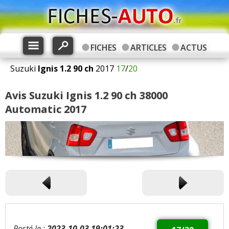
FICHES
ARTICLES
ACTUS
Suzuki
Ignis
1.2 90 ch
2017
17
/
20
Avis Suzuki Ignis 1.2 90 ch 38000
Automatic 2017
Posté le :
2023-10-03 19:01:23