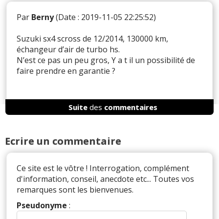
Par
Berny
(Date : 2019-11-05 22:25:52)
Suzuki sx4 scross de 12/2014, 130000 km,
échangeur d’air de turbo hs.
N’est ce pas un peu gros, Y a t il un possibilité de
faire prendre en garantie ?
Suite
des
commentaires
Il y a
1
réaction(s) sur ce commentaire :
Ecrire un commentaire
Par
Admin
ADMINISTRATEUR DU SITE
(2019-11-07 12:40:29) : En garantie légale contre
Ce site est le vôtre ! Interrogation, complément
les vices cachés si fait avant décembre (après 5
d'information, conseil, anecdote etc... Toutes vos
ans prescription, et donc plus rien à espérer). La
remarques sont les bienvenues.
marque devrait prendre en charge au minimum
30% de la facture totale.
Pseudonyme
: