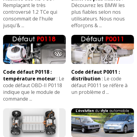
Remplaçant le très
Découvrez les BMW les
controversé 1.2 TCe qui
plus fiables selon nos
consommait de l'huile
utilisateurs. Nous nous
jusqu'& ...
efforçons & ...
Code défaut P0118 :
Code défaut P0011 :
température moteur
:
Le
distribution
:
Le code
code défaut OBD-II P0118
défaut P0011 se réfère à
indique que le module de
un problème d ...
commande ...