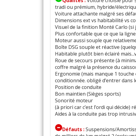
Qualités :
Voiture choisie pour
tradi ou prémium, hybride/électrique
Voiture attachante malgré ses défa
Dimensions ext vs habitabilité vs co
Visuel de la finition Monté Carlo (si 
Plus confortable que ce que la lig
Moteur aussi souple que relativem
Boîte DSG souple et réactive (quel
Habitable plutôt bien éclairé mais...
Roue de secours présente (à minima
coffre malgré la présence du caiss
Ergonomie (mais manque 1 touche ds 
conditionnée. obligé d’entrer dans l
Position de conduite
Bon maintien (Sièges sports)
Sonorité moteur
(à priori car c’est l’ordi qui décide)
Aides à la conduite pas trop intrusi
Défauts :
Suspensions/Amortisse