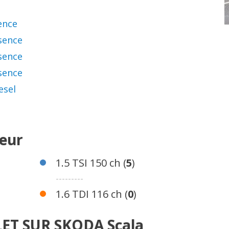
sence
ssence
ssence
ssence
esel
teur
1.5 TSI 150 ch (
5
)
---------
1.6 TDI 116 ch (
0
)
ET SUR SKODA Scala