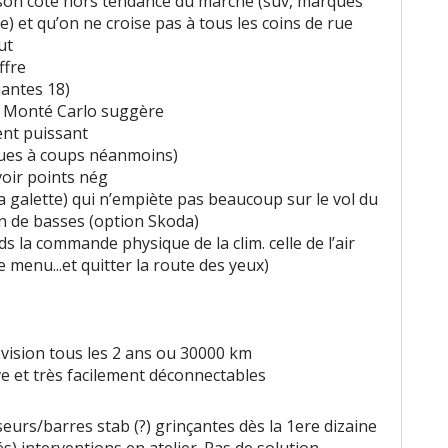
 son côté hors tendance du marché (suv, marques
) et qu’on ne croise pas à tous les coins de rue
ut
ffre
jantes 18)
ne Monté Carlo suggère
ent puissant
ques à coups néanmoins)
voir points nég
 galette) qui n’empiète pas beaucoup sur le vol du
on de basses (option Skoda)
la commande physique de la clim. celle de l’air
e menu...et quitter la route des yeux)
 révision tous les 2 ans ou 30000 km
ve et très facilement déconnectables
urs/barres stab (?) grinçantes dès la 1ere dizaine