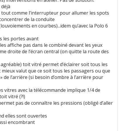
) interventions en atelier. Pas de solution.
 déjà
és tout comme l’interrupteur pour allumer les spots
éconcentrer de la conduite
ouvoiements en courbes)...idem qu’avec la Polo 6
s les portes avant
les affiche pas dans le combiné devant les yeux
ême droite de l’écran central (on quitte la route des
s agréable) toit vitré permet d’éclairer soit tous les
ait mieux valut que ce soit tous les passagers ou que
 » de l’arrière (si besoin d’ombre à l’arrière pour
s vitres avec la télécommande implique 1/4 de
t vitré (?!)
e permet pas de connaître les pressions (obligé d’aller
nd elles sont ouvertes
ussi encombrant