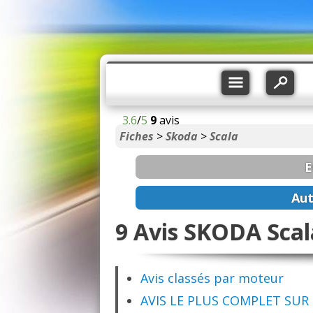
3.6
/
5
9
avis
Fiches
>
Skoda
>
Scala
E
Aut
9 Avis SKODA Scal
Avis classés par moteur
AVIS LE PLUS COMPLET SUR 