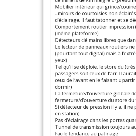
de milliers de km malgré 2 (présumés
Mobilier intérieur qui grince/couine
...miroirs de courtoisies non éclair
d’éclairage. Il faut tatonner et se d
Comportement routier impression (l
(même plateforme)
Détecteurs clé mains libres que dan
Le lecteur de panneaux routiers ne 
(pourtant tout digital) mais à l’extr
yeux)
Tel qu’il se déploie, le store du (trè
passagers soit ceux de l’arr. Il aur
ceux de l’avant en le faisant « partir
dormir)
La fermeture/l’ouverture globale de
fermeture/d’ouverture du store du toi
Si détecteur de pression il y a, il n
en station)
Pas d’éclairage dans les portes qua
Tunnel de transmission toujours a
Facile tendance au patinage