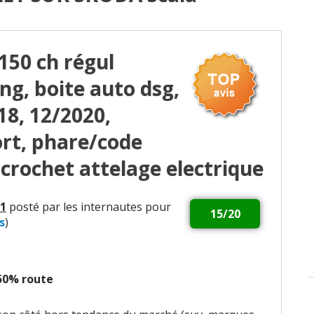
 150 ch régul
ing, boite auto dsg,
18, 12/2020,
rt, phare/code
crochet attelage electrique
1
posté par les internautes pour
15/20
s
)
 50% route