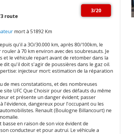
3/20
1/3 route
nateur
mort à 51892 Km
epuis qu'il a 3O/30.000 km, après 80/100km, le
rouler à 70 km environ avec des soubresauts. Je
s et le véhicule repart avant de retomber dans la
 dit qu'il doit s'agir de poussières dans le gaz oil.
ertise: injecteur mort: estimation de la réparation
vu de mes constatations, et des nombreuses
 le site UFC Que Choisir pour des défauts du même
teur et présente un danger évident; passer
à l'évidence, dangereux pour l'occupant ou les
 automobilistes. Renault (Boulogne Billancourt) ne
nomalie.
t basse en raison de son vice évident de
 son conducteur et pour autrui. Le véhicule a