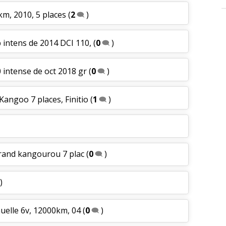
km, 2010, 5 places
(
2
)
p intens de 2014 DCI 110,
(
0
)
0 intense de oct 2018 gr
(
0
)
Kangoo 7 places, Finitio
(
1
)
grand kangourou 7 plac
(
0
)
)
nuelle 6v, 12000km, 04
(
0
)