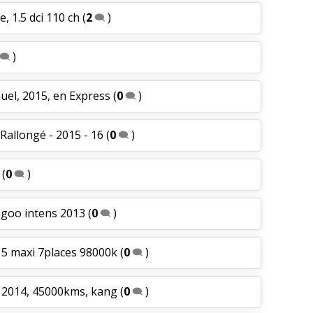
, 1.5 dci 110 ch
(
2
)
)
nuel, 2015, en Express
(
0
)
Rallongé - 2015 - 16
(
0
)
(
0
)
ngoo intens 2013
(
0
)
15 maxi 7places 98000k
(
0
)
, 2014, 45000kms, kang
(
0
)