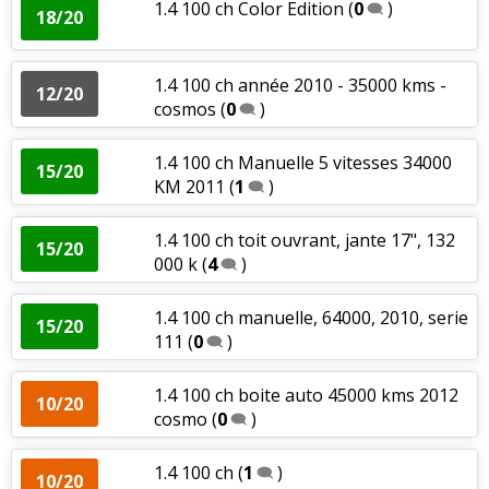
1.4 100 ch Color Edition
(
0
)
18/20
1.4 100 ch année 2010 - 35000 kms -
12/20
cosmos
(
0
)
1.4 100 ch Manuelle 5 vitesses 34000
15/20
KM 2011
(
1
)
1.4 100 ch toit ouvrant, jante 17", 132
15/20
000 k
(
4
)
1.4 100 ch manuelle, 64000, 2010, serie
15/20
111
(
0
)
1.4 100 ch boite auto 45000 kms 2012
10/20
cosmo
(
0
)
1.4 100 ch
(
1
)
10/20