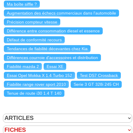
Ma boîte siffle ?
Augmentation des échecs commerciaux dans l'automobile
Précision compteur vitesse
Différence entre consommation diesel et essence
Défaut de conformité recours
Tendances de fiabilité décevantes chez Kia
Différences courroie d'accessoires et distribution
Fiabilité mazda 2
Essai XE
Essai Opel Mokka X 1.4 Turbo 152
Test DS7 Crossback
Fiabilite range rover sport 2010
Serie 3 GT 328i 245 CH
Tenue de route i30 1.4 T 140