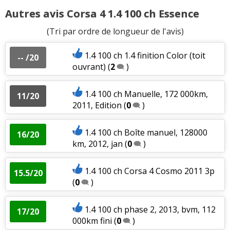
Autres avis Corsa 4 1.4 100 ch Essence
(Tri par ordre de longueur de l'avis)
1.4 100 ch 1.4 finition Color (toit
-- /20
ouvrant)
(
2
)
1.4 100 ch Manuelle, 172 000km,
11/20
2011, Edition
(
0
)
1.4 100 ch Boîte manuel, 128000
16/20
km, 2012, jan
(
0
)
1.4 100 ch Corsa 4 Cosmo 2011 3p
15.5/20
(
0
)
1.4 100 ch phase 2, 2013, bvm, 112
17/20
000km fini
(
0
)