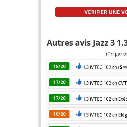
VERIFIER UNE V
Autres avis Jazz 3 1
(Tri par o
18/20
1.3 iVTEC 102 ch
(
5
17/20
1.3 iVTEC 102 ch CVT
17/20
1.3 iVTEC 102 ch Ex
10/20
1.3 iVTEC 102 ch Elé