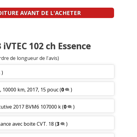
OITURE AVANT DE L'ACHETER
.3 iVTEC 102 ch Essence
rdre de longueur de l'avis)
)
, 10000 km, 2017, 15 pouc
(
0
)
écutive 2017 BVM6 107000 k
(
0
)
gance avec boite CVT. 18
(
3
)