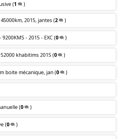
usive
(
1
)
 45000km, 2015, jantes
(
2
)
- 9200KMS - 2015 - EXC
(
0
)
6 52000 khabitims 2015
(
0
)
m boite mécanique, jan
(
0
)
manuelle
(
0
)
ve
(
0
)