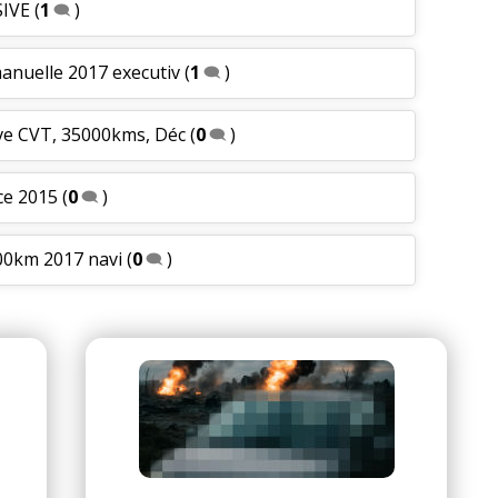
SIVE
(
1
)
manuelle 2017 executiv
(
1
)
ive CVT, 35000kms, Déc
(
0
)
ce 2015
(
0
)
000km 2017 navi
(
0
)