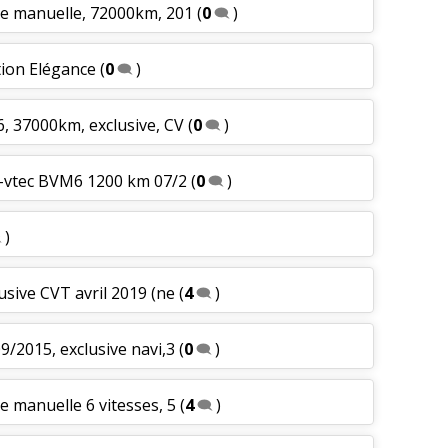
te manuelle, 72000km, 201
(
0
)
ition Elégance
(
0
)
6, 37000km, exclusive, CV
(
0
)
 i-vtec BVM6 1200 km 07/2
(
0
)
)
usive CVT avril 2019 (ne
(
4
)
9/2015, exclusive navi,3
(
0
)
e manuelle 6 vitesses, 5
(
4
)