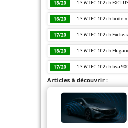
1.3 iVTEC 102 ch EXCLU
18/20
1.3 iVTEC 102 ch boite 
16/20
1.3 iVTEC 102 ch Exclus
17/20
1.3 iVTEC 102 ch Elegan
18/20
1.3 iVTEC 102 ch bva 9
17/20
Articles à découvrir :