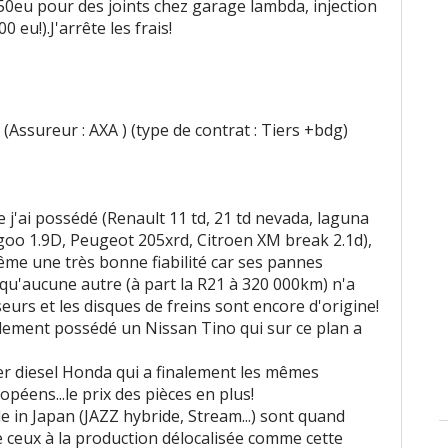
50eu pour des joints chez garage lambda, injection
eu!).J'arrête les frais!
(Assureur : AXA ) (type de contrat : Tiers +bdg)
 j'ai possédé (Renault 11 td, 21 td nevada, laguna
goo 1.9D, Peugeot 205xrd, Citroen XM break 2.1d),
ême une très bonne fiabilité car ses pannes
 qu'aucune autre (à part la R21 à 320 000km) n'a
seurs et les disques de freins sont encore d'origine!
galement possédé un Nissan Tino qui sur ce plan a
er diesel Honda qui a finalement les mêmes
éens...le prix des pièces en plus!
 in Japan (JAZZ hybride, Stream...) sont quand
e ceux à la production délocalisée comme cette