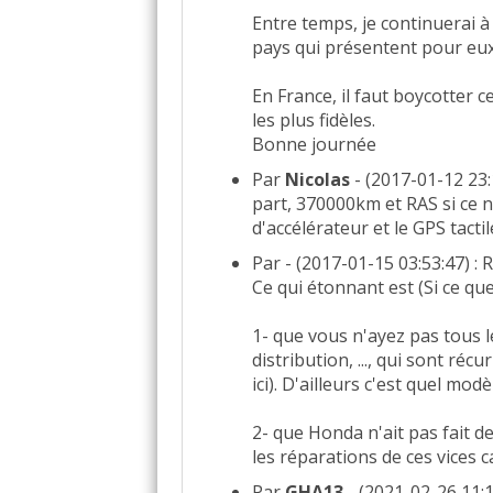
Entre temps, je continuerai 
pays qui présentent pour eux
En France, il faut boycotter 
les plus fidèles.
Bonne journée
Par
Nicolas
- (2017-01-12 23
part, 370000km et RAS si ce n
d'accélérateur et le GPS tactil
Par
- (2017-01-15 03:53:47) :
Ce qui étonnant est (Si ce que 
1- que vous n'ayez pas tous 
distribution, ..., qui sont ré
ici). D'ailleurs c'est quel mod
2- que Honda n'ait pas fait 
les réparations de ces vices c
Par
GHA13
- (2021-02-26 11:1