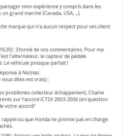
à partager mon expérience y compris dans les
 un grand marché (Canada, USA, ...).
cette marque qui n'a aucun respect pour ses client
:16:20) : Etonné de vos commentaires. Pour ma
'est l'alternateur, le capteur de pédale
e. Le véhicule presque parfait !
 Réponse à Nicolas:
vous dites est vrais) :
les problèmes collecteur échappement, Chaine
currents sur l'accord iCTDI 2003-2006 (en question
èle votre accord?
de rappel ou que Honda ne prenne pas en charge
achés.
2:08) : Encore une belle analyse...Le mec ne donne