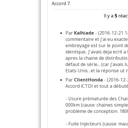
Accord 7.
Il y a
5
réact
Par
Kalhiade
- (2016-12-21 14:
commentaire et j'ai eu exact
embreyage est sur le point de
identique.. J'avais deja ecri
apres la chaine de distributi
défaut de série... (car j'ava
Etats-Unis.. et la réponse ut n
Par
ClientHonda
- (2016-12-
Accord iCTDI et tout a débuté
- Usure prématurée des Chain
000km (cause: chaines simple
problème de conception. 18
- Fuite Injecteurs (cause: mau