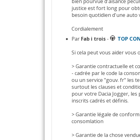
bien pourvue d'aisance pécunia
justice est fort long pour ob
besoin quotidien d'une auto v
Cordialement
Par
Fab i trois
-
TOP CO
Si cela peut vous aider vous
> Garantie contractuelle et 
- cadrée par le code la consom
ou un service "gouv. fr" les t
surtout les clauses et conditi
pour votre Dacia Jogger, les p
inscrits cadrés et définis.
> Garantie légale de conformit
consomlation
> Garantie de la chose vendue