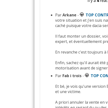
Il y a
4
réact
Par
Arkane
-
TOP CONTR
votre situation et j'en suis n
caché puisque votre dacia se
Il faut monter un dossier, vo
expert, et éventuellement pr
En revanche c'est toujours à l
Enfin, sachez qu'il aurait ét
motorisation avant de signer
Par
Fab i trois
-
TOP CO
Et bé, je vois qu'une version 
et une victime.
A priori annuler la vente en
intérêts en regard du ou des 