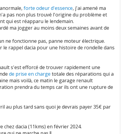
 anormale,
forte odeur d'essence
, j'ai amené ma
'a pas non plus trouvé l'origine du problème et
nt qui est réapparu le lendemain.
t gardé ma jogger au moins deux semaines avant de
'un ne fonctionne pas, panne moteur électrique.
 le rappel dacia pour une histoire de rondelle dans
enault s'est efforcé de trouver rapidement une
ande
de prise en charge
totale des réparations qui a
ine mais voilà, ce matin le garage renault
ration prendra du temps car ils ont une rupture de
avril au plus tard sans quoi je devrais payer 35€ par
e chez dacia (11kms) en février 2024.
re qui ne marche pas !!