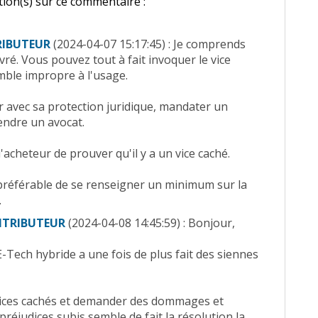
ion(s) sur ce commentaire :
IBUTEUR
(2024-04-07 15:17:45) : Je comprends
avré. Vous pouvez tout à fait invoquer le vice
mble impropre à l'usage.
ir avec sa protection juridique, mandater un
endre un avocat.
'acheteur de prouver qu'il y a un vice caché.
é préférable de se renseigner un minimum sur la
.
NTRIBUTEUR
(2024-04-08 14:45:59) : Bonjour,
E-Tech hybride a une fois de plus fait des siennes
 vices cachés et demander des dommages et
préjudices subis semble de fait la résolution la