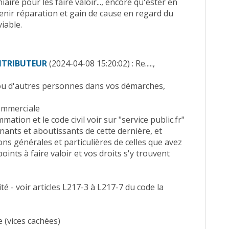
ire pour les faire valoir..., encore qu'ester en
tenir réparation et gain de cause en regard du
iable.
NTRIBUTEUR
(2024-04-08 15:20:02) : Re.....,
 ou d'autres personnes dans vos démarches,
commerciale
mation et le code civil voir sur "service public.fr"
enants et aboutissants de cette dernière, et
ons générales et particulières de celles que avez
oints à faire valoir et vos droits s'y trouvent
é - voir articles L217-3 à L217-7 du code la
 (vices cachées)