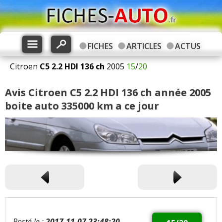
FICHES
ARTICLES
ACTUS
Citroen
C5
2.2 HDI 136 ch
2005
15
/
20
Avis Citroen C5 2.2 HDI 136 ch année 2005
boite auto 335000 km a ce jour
Posté le :
2017-11-07 23:48:20