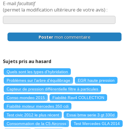
E-mail
facultatif
(permet la modification ultérieure de votre avis) :
Poster
mon commentaire
Sujets pris au hasard
Quels sont les types d'hybridation
Problèmes sur l'arbre d'équilibrage
EGR haute pression
Capteur de pression différentielle filtre à particules
Conso mondeo 2015
Fiabilité Rav4 COLLECTION
Fiabilité moteur mercedes 350 cdi
Test civic 2012 le plus récent
Essai bmw serie 3 gt 330d
Consommation de la C5 Aircross
Test Mercedes GLA 2014