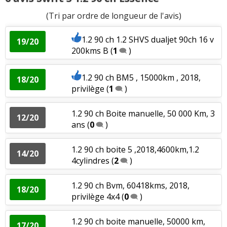
(Tri par ordre de longueur de l'avis)
1.2 90 ch 1.2 SHVS dualjet 90ch 16 v
19/20
200kms B
(
1
)
1.2 90 ch BM5 , 15000km , 2018,
18/20
privilège
(
1
)
1.2 90 ch Boite manuelle, 50 000 Km, 3
12/20
ans
(
0
)
1.2 90 ch boite 5 ,2018,4600km,1.2
14/20
4cylindres
(
2
)
1.2 90 ch Bvm, 60418kms, 2018,
18/20
privilège 4x4
(
0
)
1.2 90 ch boite manuelle, 50000 km,
17/20