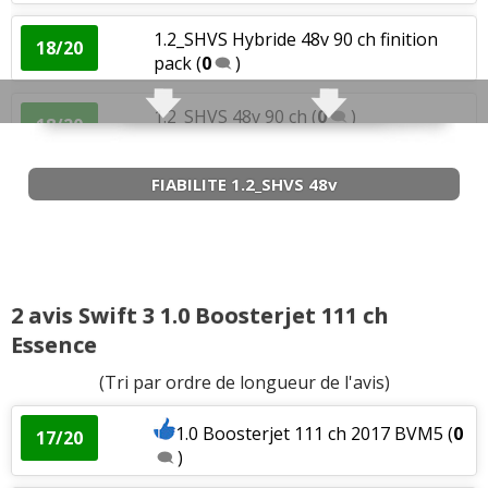
1.2_SHVS Hybride 48v 90 ch finition
18/20
pack
(
0
)
1.2_SHVS 48v 90 ch
(
0
)
18/20
FIABILITE 1.2_SHVS 48v
1.2_SHVS 48v 90 ch aquisition juin 2017
16/20
44000
(
0
)
1.2_SHVS 48v 90 ch Boite 5 manuelle,
16/20
65000km
(
0
)
2 avis Swift 3 1.0 Boosterjet 111 ch
Essence
1.2_SHVS Hybride 48v 90 ch 26000
(
0
)
17/20
(Tri par ordre de longueur de l'avis)
1.2_SHVS 48v 90 ch 25000
(
2
)
15/20
1.0 Boosterjet 111 ch 2017 BVM5
(
0
17/20
)