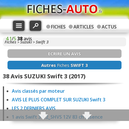
FICHES
ARTICLES
ACTUS
4.1
/
5
38
avis
Fiches
Suzuki
Swift 3
>
>
ECRIRE UN AVIS
Autres
Fiches
SWIFT 3
38 Avis SUZUKI Swift 3 (2017)
Avis classés par moteur
AVIS LE PLUS COMPLET SUR SUZUKI Swift 3
LES 2 DERNIERS AVIS
1 avis Swift 3 1.2_SHVS 12V 83 ch Essence
6 avis Swift 3 1.2 90 ch Essence