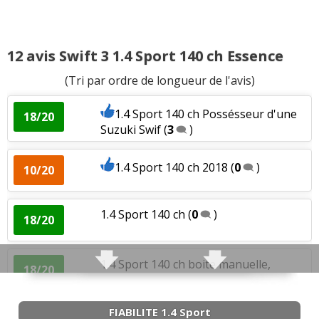
12 avis Swift 3 1.4 Sport 140 ch Essence
(Tri par ordre de longueur de l'avis)
1.4 Sport 140 ch Possésseur d'une
18/20
Suzuki Swif
(
3
)
1.4 Sport 140 ch 2018
(
0
)
10/20
1.4 Sport 140 ch
(
0
)
18/20
1.4 Sport 140 ch boite manuelle,
18/20
19000km, 201
(
0
)
FIABILITE 1.4 Sport
1.4 Sport 140 ch 50000
(
0
)