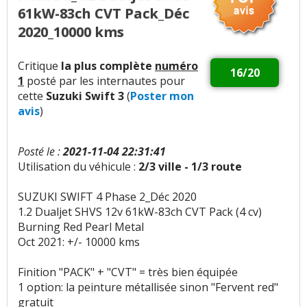
61kW-83ch CVT Pack_Déc
2020_10000 kms
Critique
la plus complète
numéro
16/20
1
posté par les internautes pour
cette
Suzuki Swift 3
(
Poster mon
avis
)
Posté le :
2021-11-04 22:31:41
Utilisation du véhicule :
2/3 ville - 1/3 route
SUZUKI SWIFT 4 Phase 2_Déc 2020
1.2 Dualjet SHVS 12v 61kW-83ch CVT Pack (4 cv)
Burning Red Pearl Metal
Oct 2021: +/- 10000 kms
Finition "PACK" + "CVT" = très bien équipée
1 option: la peinture métallisée sinon "Fervent red"
gratuit