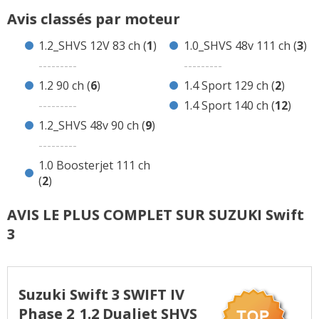
9 avis Swift 3 1.2_SHVS 48v 90 ch Essence
Avis classés par moteur
2 avis Swift 3 1.0 Boosterjet 111 ch Essence
1.2_SHVS 12V 83 ch (
1
)
1.0_SHVS 48v 111 ch (
3
)
3 avis Swift 3 1.0_SHVS 48v 111 ch Essence
---------
---------
2 avis Swift 3 1.4 Sport 129 ch Essence
1.2 90 ch (
6
)
1.4 Sport 129 ch (
2
)
12 avis Swift 3 1.4 Sport 140 ch Essence
---------
1.4 Sport 140 ch (
12
)
Avis de concurrentes ?
1.2_SHVS 48v 90 ch (
9
)
---------
1.0 Boosterjet 111 ch
(
2
)
AVIS LE PLUS COMPLET SUR SUZUKI Swift
3
Suzuki Swift 3 SWIFT IV
Phase 2_1.2 Dualjet SHVS