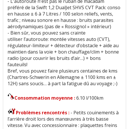
- L'autoroute n'est pas le ruban de macadam
préféré de la Swift 1,2 DualJet SHVS CVT Pack: conso
en hausse ± 6 à 7 Litres / 100 selon reliefs, vents,
trafic ; niveau sonore en hausse : bruits parasites
aérodynamiques (pas de « Rossignol » intérieur)
- Bien sûr, vous pouvez sans crainte
utiliser l’autoroute: montée vitesses auto (CVT),
régulateur-limiteur + détecteur d’obstacle + aide au
maintien dans la voie + bon chauffage/clim + bonne
radio (pour couvrir les bruits d’air…) + bons
fauteuils!
Bref, vous pouvez faire plusieurs centaines de kms
(Chartres-Schwerin en Allemagne ± 1100 kms en ±
12H) sans soucis… à part la fatigue dû au voyage ;-)
Consommation moyenne :
6.10 l/100km
Problèmes rencontrés :
- Petits couinements à
l’arrière droit lors des manœuvres à très basse
vitesse. Vu avec concessionnaire : plaquettes freins