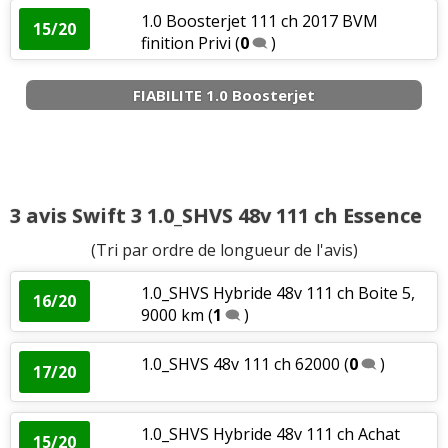
1.2_SHVS 48v 90 ch Boîte Manuelle,
16/20
1.0 Boosterjet 111 ch 2017 BVM
15/20
14800KM,
(
0
)
finition Privi
(
0
)
Fiabilité
:
2
aiment
FIABILITE 1.0 Boosterjet
Service après vente
:
1
aime
Puissance moteur et relances
:
1
aime
1
n'aime pas
Agrément
:
3
aiment
1
n'aime pas
3 avis Swift 3 1.0_SHVS 48v 111 ch Essence
Consommation
:
4
aiment
3
n'aiment pas
(Tri par ordre de longueur de l'avis)
1.0_SHVS Hybride 48v 111 ch Boite 5,
16/20
9000 km
(
1
)
1.0_SHVS 48v 111 ch 62000
(
0
)
17/20
1.0_SHVS Hybride 48v 111 ch Achat
15/20