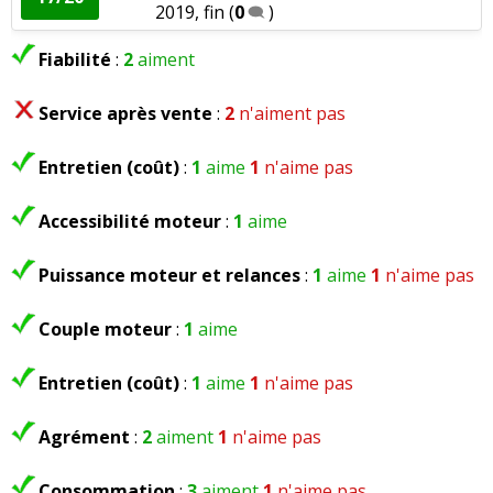
2019, fin
(
0
)
Fiabilité
:
2
aiment
Service après vente
:
2
n'aiment pas
Entretien (coût)
:
1
aime
1
n'aime pas
Accessibilité moteur
:
1
aime
Puissance moteur et relances
:
1
aime
1
n'aime pas
Couple moteur
:
1
aime
Entretien (coût)
:
1
aime
1
n'aime pas
Agrément
:
2
aiment
1
n'aime pas
Consommation
:
3
aiment
1
n'aime pas