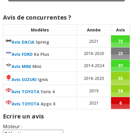
17/20
Avis de concurrentes ?
1.4 Sport 140 ch
(
0
)
16/20
Modèles
Année
Avis
1.4 Sport 140 ch 1.4 boosterjet
(
0
)
2021
73
18/20
Avis DACIA
Spring
2016-2020
23
Avis FORD
Ka Plus
1.4 Sport 140 ch
(
2
)
20/20
2014-2024
97
Avis MINI
Mini
2016-2025
55
Avis SUZUKI
Ignis
1.4 Sport 140 ch 80000 km - 2018
(
0
)
18/20
2019
58
Avis TOYOTA
Yaris 4
1.4 Sport 140 ch Manuel , 32000km
2021
6
Avis TOYOTA
Aygo X
18/20
année 2019
(
0
)
Ecrire un avis
1.4 Sport 140 ch Swift Sport 1.4T 140
-- /20
Moteur :
2019, 5
(
0
)