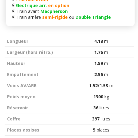
Electrique arr.
en option
Train avant
Macpherson
Train arrière
semi-rigide
ou
Double Triangle
Longueur
4.18
m
Largeur (hors rétro.)
1.76
m
Hauteur
1.59
m
Empattement
2.56
m
Voies AV/ARR
1.52/1.53
m
Poids moyen
1300
kg
Réservoir
36
litres
Coffre
397
litres
Places assises
5
places