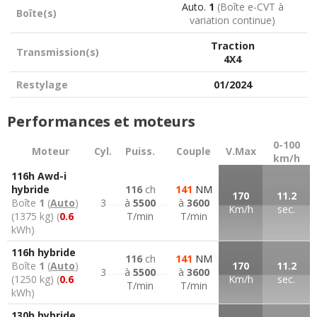
Auto.
1
(Boîte e-CVT à
Boîte(s)
variation continue)
Traction
Transmission(s)
4X4
Restylage
01/2024
Performances et moteurs
0-100
Moteur
Cyl.
Puiss.
Couple
V.Max
km/h
116h Awd-i
hybride
116
ch
141
NM
170
11.2
Boîte
1
(
Auto
)
3
à
5500
à
3600
Km/h
sec.
(1375 kg) (
0.6
T/min
T/min
kWh)
116h hybride
116
ch
141
NM
Boîte
1
(
Auto
)
170
11.2
3
à
5500
à
3600
(1250 kg) (
0.6
Km/h
sec.
T/min
T/min
kWh)
130h hybride