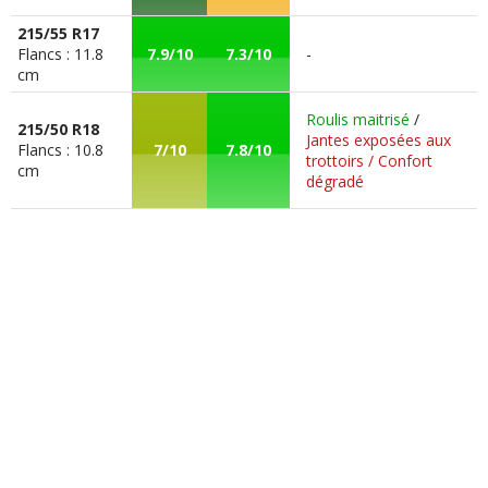
215/55 R17
Flancs : 11.8
7.9/10
7.3/10
-
cm
Roulis maitrisé
/
215/50 R18
Jantes exposées aux
Flancs : 10.8
7/10
7.8/10
trottoirs / Confort
cm
dégradé