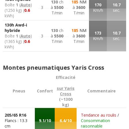
130
ch
185
NM
Boîte
1
(
Auto
)
170
10.7
3
à
5500
à
3600
(1250 kg) (
0.6
Km/h
sec.
T/min
T/min
kWh)
130h Awd-i
hybride
130
ch
185
NM
173
10.7
Boîte
1
(
Auto
)
3
à
5500
à
3600
Km/h
sec.
(1365 kg) (
0.6
T/min
T/min
kWh)
Montes pneumatiques Yaris Cross
Efficacité
sur Yaris
Pneus
Confort
Commentaire
Cross
(~1300
kg)
205/65 R16
Tendance au roulis
/
Flancs : 13.3
9.1/10
6.4/10
Consommation
cm
raisonnable