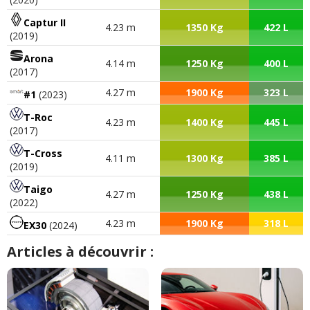
Captur II
4.23 m
1350 Kg
422 L
(2019)
Arona
4.14 m
1250 Kg
400 L
(2017)
4.27 m
1900 Kg
323 L
#1
(2023)
T-Roc
4.23 m
1400 Kg
445 L
(2017)
T-Cross
4.11 m
1300 Kg
385 L
(2019)
Taigo
4.27 m
1250 Kg
438 L
(2022)
4.23 m
1900 Kg
318 L
EX30
(2024)
Articles à découvrir :