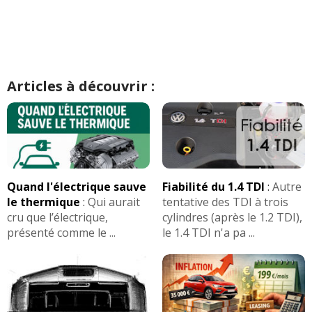
2018
Caractéristiques techniques
:
Moteur :
Articles à découvrir :
4 cylindres
(1798 cc)
Moteur:
122h Hybride 122 2ZR-FXE
Performances:
122 ch a 5200 tr/min, 142 Nm a
3600 tr/min
Carburation:
Essence
Quand l'électrique sauve
Fiabilité du 1.4 TDI
:
Autre
Cylindree:
1798 cm3
le thermique
:
Qui aurait
tentative des TDI à trois
cru que l’électrique,
cylindres (après le 1.2 TDI),
Architecture:
4 cylindres, 4 soupapes/cyl, En
présenté comme le ...
le 1.4 TDI n'a pa ...
ligne
Injection:
Injection indirecte, Multipoint, 3 bars,
Injecteurs solenoides
Suralimentation:
Atmospherique