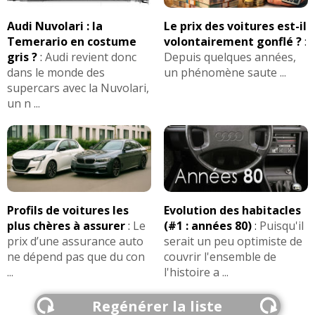
Distribution:
Chaine
Arbres a cames:
Double ACT (liaison entre
Audi Nuvolari : la
Le prix des voitures est-il
arbres à c.)
Temerario en costume
volontairement gonflé ?
:
gris ?
:
Audi revient donc
Depuis quelques années,
VVT:
VVT admission + echappement
dans le monde des
un phénomène saute ...
Normes:
Euro 5
supercars avec la Nuvolari,
EGR:
EGR haute pression (HP)
un n ...
Volant moteur:
monomasse
Stop and start:
oui avec alterno-demarreur
(micro-hybride)
Geometrie:
Alesage 80.5 mm, Course 88.3 mm,
Taux de compression 13.0:1
Profils de voitures les
Evolution des habitacles
Bloc:
aluminium
plus chères à assurer
:
Le
(#1 : années 80)
:
Puisqu'il
Huile:
0W-20, API SN / ILSAC GF-5
prix d’une assurance auto
serait un peu optimiste de
ne dépend pas que du con
couvrir l'ensemble de
Signaler une erreur
...
l'histoire a ...
Regénérer la liste
Boîte(s) de vitesses :