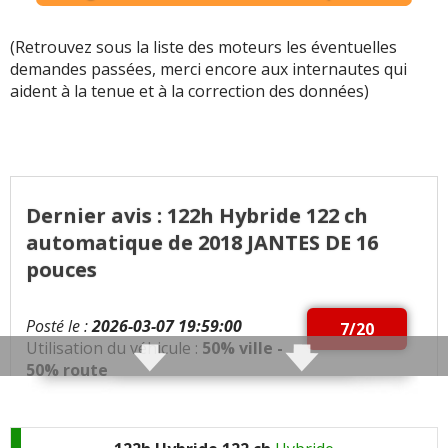
(Retrouvez sous la liste des moteurs les éventuelles
demandes passées, merci encore aux internautes qui
aident à la tenue et à la correction des données)
Dernier avis : 122h Hybride 122 ch
automatique de 2018 JANTES DE 16
pouces
Posté le :
2026-03-07 19:59:00
7/20
Utilisation du véhicule :
50% ville -
50% route
Qualités :
Parfaite pour la conduite et les
éléments d'aide à la conduite sont appréciables.