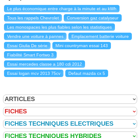
Le plus économique entre charge à la minute et au kWh
Tous les rappels Chevrolet
Conversion gaz catalyseur
Les monospaces les plus fiables selon les statistiques
Vendre une voiture à pannes
Emplacement batterie voiture
Essai Giulia De série
Mini countryman essai 143
Fiabilité Smart Fortwo 3
Essai mercedes classe a 180 cdi 2012
Essai logan mcv 2013 75cv
Defaut mazda cx 5