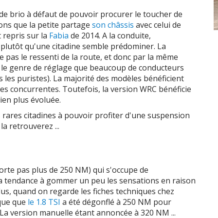
e brio à défaut de pouvoir procurer le toucher de
ons que la petite partage
son châssis
avec celui de
 repris sur la
Fabia
de 2014. A la conduite,
plutôt qu'une citadine semble prédominer. La
e pas le ressenti de la route, et donc par la même
est le genre de réglage que beaucoup de conducteurs
les puristes). La majorité des modèles bénéficient
es concurrentes. Toutefois, la version WRC bénéficie
ien plus évoluée.
ès rares citadines à pouvoir profiter d'une suspension
la retrouverez ...
porte pas plus de 250 NM) qui s'occupe de
lle a tendance à gommer un peu les sensations en raison
us, quand on regarde les fiches techniques chez
rque que
le 1.8 TSI
a été dégonflé à 250 NM pour
! La version manuelle étant annoncée à 320 NM ...