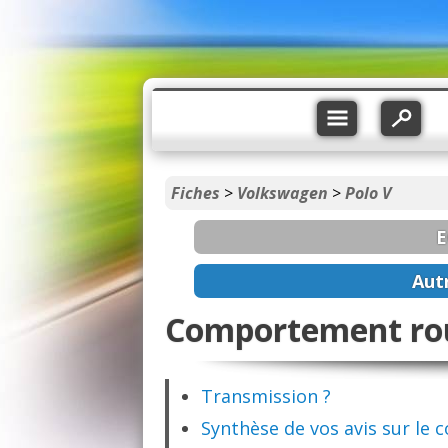
Fiches
>
Volkswagen
>
Polo V
E
Aut
Comportement rout
Transmission ?
Synthèse de vos avis sur le