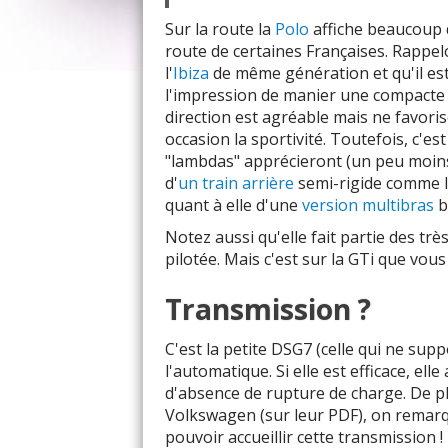
Sur la route la
Polo
affiche beaucoup d
route de certaines Françaises. Rappel
l'
Ibiza
de même génération et qu'il est
l'impression de manier une compacte 
direction est agréable mais ne favoris
occasion la sportivité. Toutefois, c'
"lambdas" apprécieront (un peu moins 
d'
un train arrière
semi-rigide comme l
quant à elle d'une
version multibras
b
Notez aussi qu'elle fait partie des tr
pilotée. Mais c'est sur la GTi que vous 
Transmission ?
C'est la petite DSG7 (celle qui ne sup
l'automatique. Si elle est efficace, e
d'absence de rupture de charge. De pl
Volkswagen (sur leur PDF), on rema
pouvoir accueillir cette transmission 