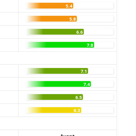
5.4
5.8
6.6
7.8
7.1
7.4
6.5
6.3