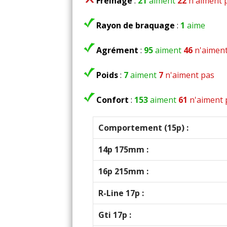
Freinage
:
21
aiment
22
n'aiment 
voiture sur voie rapide et autoroute
et la consommation n'est pas excess
Rayon de braquage
:
1
aime
pour l’autoroute.
Agrément
:
95
aiment
46
n'aiment
Liste des rappels constructeurs : in
mon achat. Véhicule non concerné p
Poids
:
7
aiment
7
n'aiment pas
Co
Confort
:
153
aiment
61
n'aiment 
(Votre post sera visibl
Comportement (15p) :
14p 175mm :
Tous
16p 215mm :
R-Line 17p :
Gti 17p :