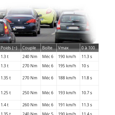
Poids (~)
Couple
Boîte
Vmax
0 à 100
1.3 t
240 Nm
Méc 6
190 km/h
11.3 s
1.3 t
270 Nm
Méc 6
195 km/h
10 s
1.35 t
270 Nm
Méc 6
188 km/h
11.8 s
1.25 t
250 Nm
Méc 6
193 km/h
10.7 s
1.4 t
260 Nm
Méc 6
191 km/h
11.3 s
1.35 t
240 Nm
Méc 5
190 km/h
11.4 s