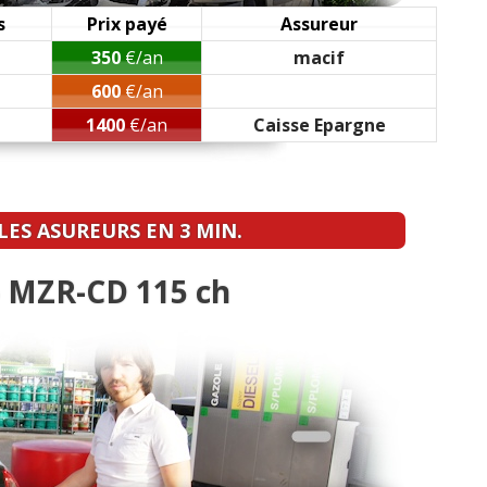
e manuelle,130000 km,20
(
1
)
s
Prix payé
Assureur
350
€/an
macif
)
600
€/an
1400
€/an
Caisse Epargne
ES ASUREURS EN 3 MIN.
 MZR-CD 115 ch