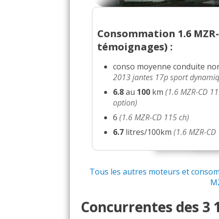
Consommation 1.6 MZR-C
témoignages) :
conso moyenne
conduite no
2013 jantes 17p sport dynami
6.8
au
100
km
(1.6 MZR-CD 115
option)
6
(1.6 MZR-CD 115 ch)
6.7
litres/100km
(1.6 MZR-CD 
Tous les autres moteurs et consomm
MZ
Concurrentes des 3 