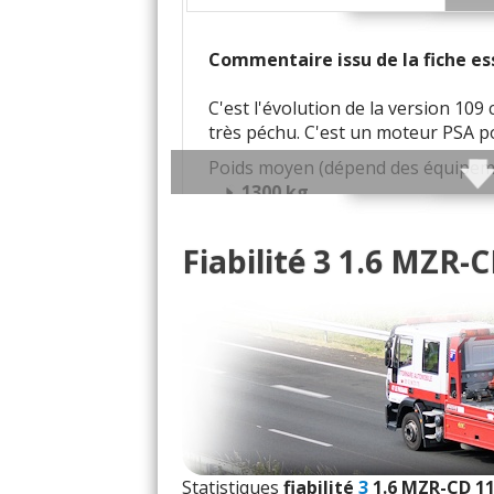
Quali
Commentaire issu de la fiche ess
Habit
C'est l'évolution de la version 109
très péchu. C'est un moteur PSA po
Vol
Poids moyen (dépend des équipem
Puissance mo
1300 kg
Motricité :
C
Traction (avant)
Fiabilité 3 1.6 MZR-
- (
Typé sous-vireur
: surpoids
Conso
Transmission(s) disponibles(s) :
Mécanique
5 vitesses
Boîte de vitesses (a
- (
Consommation sur autoro
Jantes disponibles de série :
E
16 pouces
- (
205/55 R 16
:
Conso raison
Fiabili
Note des internautes :
Statistiques
fiabilité
3
1.6 MZR-CD 1