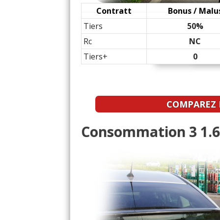
1.6 MZR-CD 115 ch boit
-- /20
Contratt
Bonus / Malu
Tiers
50%
1.6 MZR-CD 115 ch
(
0
13/20
Rc
NC
Tiers+
0
COMPAREZ L
Consommation 3 1.6