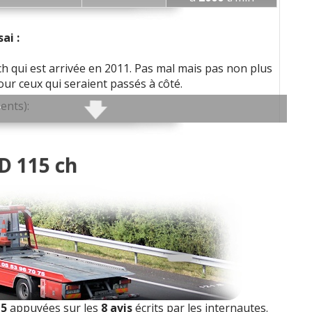
té son/autoradio
:
1
aime
ai :
abilité
:
2
n'aiment pas
 ch qui est arrivée en 2011. Pas mal mais pas non plus
ur ceux qui seraient passés à côté.
ume de coffre
:
2
aiment
ents):
teur et relances
:
1
n'aime pas
ouple moteur
:
1
aime
CD 115 ch
 à l'avant)
mmation
:
2
n'aiment pas
grément, longueur des rapports)
:
1
aime
ute
)
quipement
:
2
aiment
nable
)
té
:
1
aime
2
n'aiment pas
15
appuyées sur les
8 avis
écrits par les internautes.