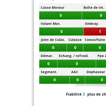
Entret
14.4/20
Casse Moteur
Boîte de vit.
Panne la plus signalée :
Prix piè
injection
0
0
Volant Mot.
Embray.
0
1
Joint de Culas.
Culasse
Conso/Fuite 
0
0
0
Démar.
Echang. / refroid.
Ppe 
0
0
Segment.
AAC
Dephaseur
0
0
0
Fiabilité
3
:
plus de ch