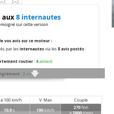
i aux
8 internautes
émoigné sur cette version
e vos avis sur ce moteur :
és par les
internautes
via les
8 avis postés
:
tement routier
:
4
aiment
Agrément
:
2
aiment
nfort global
:
3
aiment
sation et bruit perçu
:
1
aime
 à 100 km/h
V. Max
Couple
270
Nm
lement/pneu
:
2
n'aiment pas
10.9
s
190
km/h
à
2000
t/min