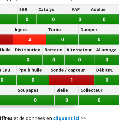
ien (coût)
:
1
n'aime pas
EGR
Catalys.
FAP
Adblue
ces détach.
:
1
n'aime pas
0
0
0
0
Inject.
Turbo
Damper
4
0
0
Huile
Distribution
Batterie
Alternateur
Allumage
0
0
0
0
à Eau
Ppe à huile
Sonde / capteur
Débitm.
0
0
1
0
Soupapes
Bielle
Collecteur
0
0
0
iffres
et de données en
cliquant ici
>>