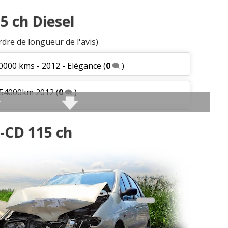
5 ch Diesel
rdre de longueur de l'avis)
0000 kms - 2012 - Elégance
(
0
)
 54000km 2012
(
0
)
manuel/77000Km/2009/acti
(
0
)
-CD 115 ch
 6 156000 2013 jantes
(
0
)
esses, 86000, 2012, 17
(
0
)
)