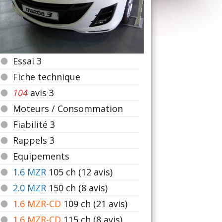
Essai 3
Fiche technique
104
avis 3
Moteurs / Consommation
Fiabilité 3
Rappels 3
Equipements
1.6 MZR
105
ch (12 avis)
2.0 MZR
150
ch (8 avis)
1.6 MZR-CD
109
ch (21 avis)
1.6 MZR-CD
115
ch (8 avis)