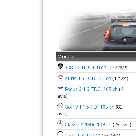
Modèle
308 1.6 HDI 110 ch
(137 avis)
Auris 1.6 D4D 112 ch
(1 avis)
Focus 3 1.6 TDCI 105 ch
(4
avis)
Golf VII 1.6 TDI 105 ch
(82
avis)
Classe A 180d 109 ch
(29 avis)
C30 1.6 d 110 ch
(57 avis)