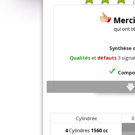
Merc
qui ont t
Synthèse d
Qualités
et
défauts
3 signal
Compor
Co
Insonori
Cylindrée
0
Bruit rou
4
Cylindres
1560 cc