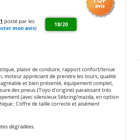
'aiment pas
1
posté par les
18/20
2
n'aiment pas
oster mon avis
)
me
:
13
aiment
6
n'aiment pas
tique, plaisir de conduire, rapport confort/tenue
ment pas
n, moteur appréciant de prendre les tours, qualité
e agréable et bien présenté, équipement complet,
as
usure des pneus (Toyo d'origine) paraissant très
ppement (avec silencieux Sébring/mazda, en option
as
que ; Coffre de taille correcte et aisément
ues
:
16
aiment
13
n'aiment pas
utes dégradées.
:
1
n'aime pas