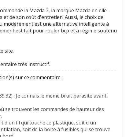
t
ecommande la Mazda 3, la marque Mazda en elle-
 et de son coût d'entretien. Aussi, le choix de
s
ou modérément est une alternative intelligente à
nnement est fait pour rouler bcp et à régime soutenu
e
1
n'aime pas
n'aiment pas
e site.
taire très instructif.
ion(s) sur ce commentaire :
39:32) : Je connais le meme bruit parasite avant
où se trouvent les commandes de hauteur des
 pas
r.
t d'un fil qui touche ce plastique, soit d'un
n'aiment pas
ntilation, soit de la boite à fusibles qui se trouve
 bord...