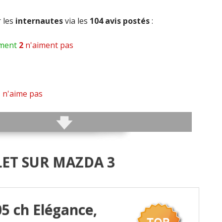
r les
internautes
via les
104 avis postés
:
ment
2
n'aiment pas
1
n'aime pas
e pas
s
LET SUR MAZDA 3
pas
nt pas
5 ch Elégance,