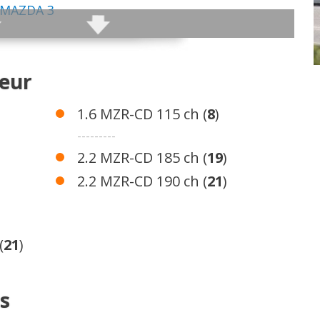
 MAZDA 3
ence
teur
nce
nce
1.6 MZR-CD 115 ch (
8
)
Diesel
---------
iesel
2.2 MZR-CD 185 ch (
19
)
Diesel
2.2 MZR-CD 190 ch (
21
)
Diesel
(
21
)
s