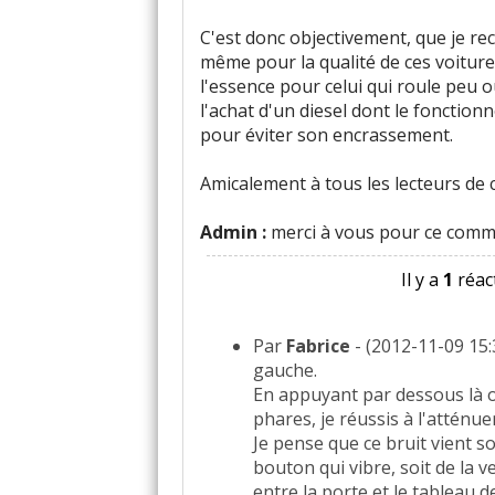
Rapport qualité/prix
:
4
aimen
C'est donc objectivement, que je r
même pour la qualité de ces voitures
Style
:
22
aiment
2
n'aiment pa
l'essence pour celui qui roule peu 
l'achat d'un diesel dont le fonctio
Vieillissement du style
:
1
aim
pour éviter son encrassement.
Résistance peinture
:
1
aime
5
Amicalement à tous les lecteurs de c
Admin :
Equipement
merci à vous pour ce commen
:
36
aiment
Il y a
1
réact
Poids
:
3
aiment
5
n'aiment pas
Eclairage
:
1
n'aime pas
Par
Fabrice
- (2012-11-09 15:
gauche.
Fiabilité
En appuyant par dessous là 
:
23
aiment
7
n'aiment
phares, je réussis à l'atténue
Je pense que ce bruit vient soi
Service après vente
:
1
aime
3
bouton qui vibre, soit de la ve
entre la porte et le tableau de