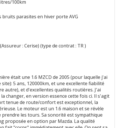
 litres/100km
 pas
 bruits parasites en hiver porte AVG
ment
Assureur : Cerise) (type de contrat : TR )
nt
ère était une 1.6 MZCD de 2005 (pour laquelle j'ai
nt pas
site): 5 ans, 120000km, et une excellente fiabilité
e autre), et d'excellentes qualités routières. J'ai
t
la changer, en version essence cette fois ci. Il s'agit
ort tenue de route/confort est exceptionnel, la
sérieuse. Le moteur est un 1.6 maison et se révèle
prendre les tours. Sa sonorité est sympathique
ng proposée en option par Mazda. La qualité
on fait "corps" immédiatement avec elle. On sent sa