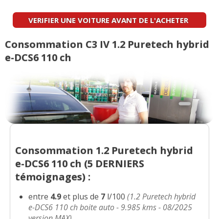
Eclairage
:
1
n'aime pas
VERIFIER UNE VOITURE AVANT DE L'ACHETER
Fiabilité
:
2
n'aiment pas
Consommation C3 IV 1.2 Puretech hybrid
e-DCS6 110 ch
Consommation 1.2 Puretech hybrid
e-DCS6 110 ch (
5 DERNIERS
témoignages) :
entre
4.9
et plus de
7
l/100
(1.2 Puretech hybrid
e-DCS6 110 ch boite auto - 9.985 kms - 08/2025
version MAX)