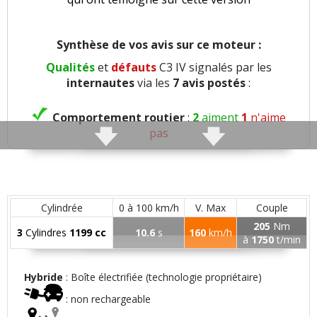
Synthèse de vos avis sur ce moteur :
Qualités
et
défauts
C3 IV signalés par les
internautes
via les
7 avis postés
:
Comportement routier
:
2
aiment
1
n'aime
pas
Roulis
:
1
n'aime pas
Précision direction
:
1
aime
Cylindrée
0 à 100 km/h
V. Max
Couple
205
Nm
3
Cylindres
1199 cc
10.6
s
160
km/h
Consistance direction
:
1
aime
à
1750
t/min
Freinage
:
1
aime
1
n'aime pas
Hybride
: Boîte électrifiée (technologie propriétaire)
: non rechargeable
Agrément
:
1
aime
2
n'aiment pas