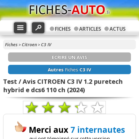
FICHES
ARTICLES
ACTUS
Fiches
Citroen
C3 IV
>
>
ECRIRE UN AVIS
Autres
Fiches
C3 IV
Test / Avis CITROEN C3 IV 1.2 puretech
hybrid e dcs6 110 ch (2024)
Merci aux
7 internautes
qui ont témoigné sur cette version