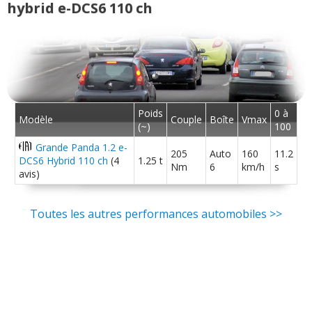
hybrid e-DCS6 110 ch
Poids
0 à
Modèle
Couple
Boîte
Vmax
(~)
100
Grande Panda 1.2 e-
205
Auto
160
11.2
DCS6 Hybrid 110 ch
(4
1.25 t
Nm
6
km/h
s
avis)
Toutes les autres performances automobiles >>