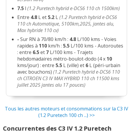
7.5
l
(1.2 Puretech hybrid e-DCS6 110 ch 1500km)
Entre
4.8
L et
5.2
L
(1.2 Puretech hybrid e-DCS6
110 ch Automatique, 5100km,2025, jantes alu,
Max hybride 110 cv)
-
Sur RN à 70/80 km/h :
4.8
L/100 kms - Voies
rapides à
110
km/h :
5.5
L/100 kms - Autoroutes
: entre
6.5
et
7
L/100 kms - Trajets
hebdomadaires métro-boulot-dodo (4 x
10
kms/jour) : entre
5.5
L (ville) et
6
L (péri-urbain
avec bouchons)
(1.2 Puretech hybrid e-DCS6 110
ch CITROEN C3 IV MAX HYBRID 110 ch 11500 kms
juillet 2025 jantes alu 17 pouces)
Tous les autres moteurs et consommations sur la C3 IV
(1.2 Puretech 100 ch ...) >>
Concurrentes des C3 IV 1.2 Puretech