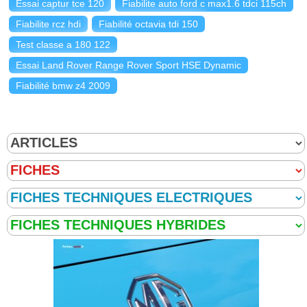
Essai captur tce 120
Fiabilite auto ford c max1.6 tdci 115ch
Fiabilite rcz hdi
Fiabilité octavia tdi 150
Test classe a 180 122
Essai Land Rover Range Rover Sport HSE Dynamic
Fiabilité bmw z4 2009