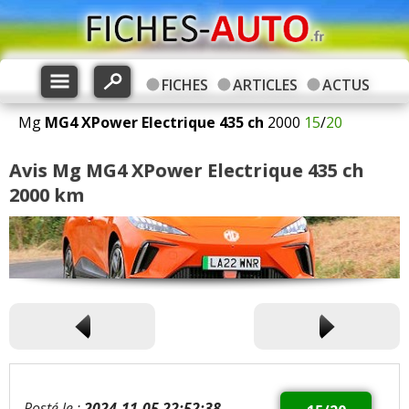
FICHES
ARTICLES
ACTUS
Mg
MG4
XPower Electrique 435 ch
2000
15
/
20
Avis Mg MG4 XPower Electrique 435 ch
2000 km
Posté le :
2024-11-05 22:52:38