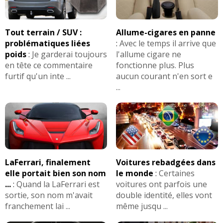
Tout terrain / SUV :
Allume-cigares en panne
problématiques liées
:
Avec le temps il arrive que
poids
:
Je garderai toujours
l'allume cigare ne
en tête ce commentaire
fonctionne plus. Plus
furtif qu'un inte ...
aucun courant n'en sort e
...
LaFerrari, finalement
Voitures rebadgées dans
elle portait bien son nom
le monde
:
Certaines
...
:
Quand la LaFerrari est
voitures ont parfois une
sortie, son nom m'avait
double identité, elles vont
franchement lai ...
même jusqu ...