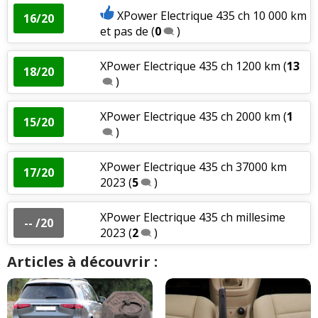
XPower Electrique 435 ch 10 000 km
16/20
et pas de
(
0
)
XPower Electrique 435 ch 1200 km
(
13
18/20
)
XPower Electrique 435 ch 2000 km
(
1
15/20
)
XPower Electrique 435 ch 37000 km
17/20
2023
(
5
)
XPower Electrique 435 ch millesime
-- /20
2023
(
2
)
Articles à découvrir :