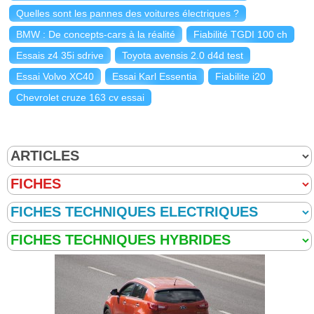
Quelles sont les pannes des voitures électriques ?
BMW : De concepts-cars à la réalité
Fiabilité TGDI 100 ch
Essais z4 35i sdrive
Toyota avensis 2.0 d4d test
Essai Volvo XC40
Essai Karl Essentia
Fiabilite i20
Chevrolet cruze 163 cv essai