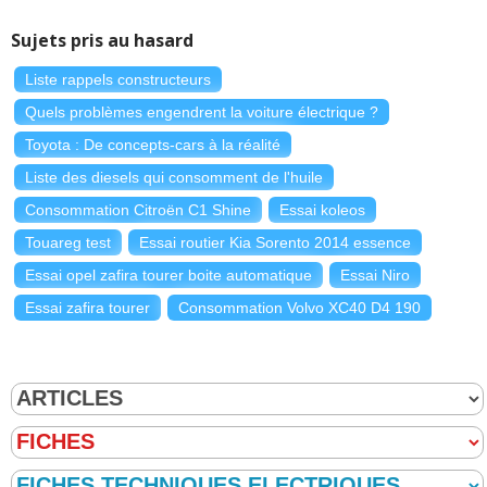
Sujets pris au hasard
Liste rappels constructeurs
Quels problèmes engendrent la voiture électrique ?
Toyota : De concepts-cars à la réalité
Liste des diesels qui consomment de l'huile
Consommation Citroën C1 Shine
Essai koleos
Touareg test
Essai routier Kia Sorento 2014 essence
Essai opel zafira tourer boite automatique
Essai Niro
Essai zafira tourer
Consommation Volvo XC40 D4 190