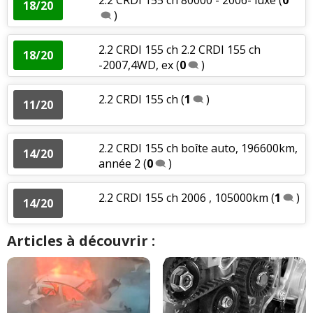
18/20
)
2.2 CRDI 155 ch 2.2 CRDI 155 ch
18/20
-2007,4WD, ex
(
0
)
2.2 CRDI 155 ch
(
1
)
11/20
2.2 CRDI 155 ch boîte auto, 196600km,
14/20
année 2
(
0
)
2.2 CRDI 155 ch 2006 , 105000km
(
1
)
14/20
Articles à découvrir :