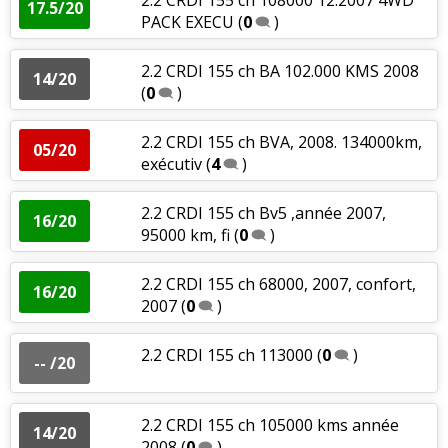
17.5/20
PACK EXECU
(
0
)
2.2 CRDI 155 ch BA 102.000 KMS 2008
14/20
(
0
)
2.2 CRDI 155 ch BVA, 2008. 134000km,
05/20
exécutiv
(
4
)
2.2 CRDI 155 ch Bv5 ,année 2007,
16/20
95000 km, fi
(
0
)
2.2 CRDI 155 ch 68000, 2007, confort,
16/20
2007
(
0
)
2.2 CRDI 155 ch 113000
(
0
)
-- /20
2.2 CRDI 155 ch 105000 kms année
14/20
2008
(
0
)