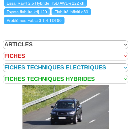
Essai Rav4 2.5 Hybride HSD AWD-i 222 ch
Toyota fiabilite kdj 120
Fiabilité infiniti q30
Problèmes Fabia 3 1.4 TDI 90