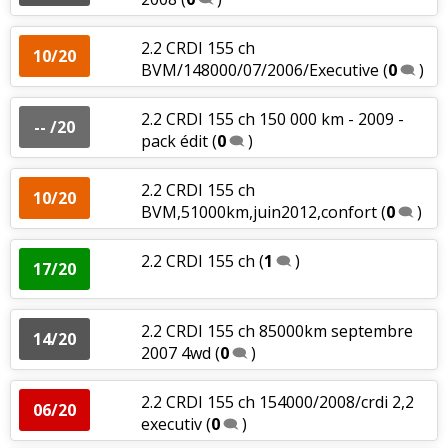
2.2 CRDI 155 ch
10/20
BVM/148000/07/2006/Executive
(
0
)
2.2 CRDI 155 ch 150 000 km - 2009 -
-- /20
pack édit
(
0
)
2.2 CRDI 155 ch
10/20
BVM,51000km,juin2012,confort
(
0
)
2.2 CRDI 155 ch
(
1
)
17/20
2.2 CRDI 155 ch 85000km septembre
14/20
2007 4wd
(
0
)
2.2 CRDI 155 ch 154000/2008/crdi 2,2
06/20
executiv
(
0
)