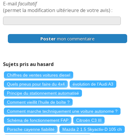
E-mail
facultatif
(permet la modification ultérieure de votre avis) :
Poster
mon commentaire
Sujets pris au hasard
Chiffres de ventes voitures diesel
Quels pneus pour faire du 4x4
évolution de l'Audi A3
Principe du stationnement automatisé
Comment vieillit l'huile de boîte ?
Comment marche techniquement une voiture autonome ?
Schéma de fonctionnement FAP
Citroën C3 III
Porsche cayenne fiabilité
Mazda 2 1.5 Skyactiv-D 105 ch