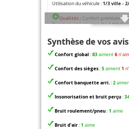
Utilisation du véhicule :
1/3 ville - 
Qualités :
Confort premium et 
Reprises vigoureuses dès 1400 T/
Couple de 44 mkg équivalent à un 
Direction très précise et freinage p
Synthèse de vos avis 
Grande endurance des organes : tou
démarreur d’origine
Confort global
:
83
aiment
6
n'ai
Confort des sièges
:
5
aiment
1
n'
Défauts :
Vitesse de pointe pla
Léger trou entre 2ème et 3ème vit
Confort banquette arri.
:
2
aimen
Train avant sensible aux ralentisse
Insonorisation et bruit perçu
:
3
Consommation moyenne :
7 l
Bruit roulement/pneu
:
1
aime
Problèmes rencontrés :
Volan
Remplacement alternateur à 50000
Bruit d'air
:
1
aime
2 embrayages refait