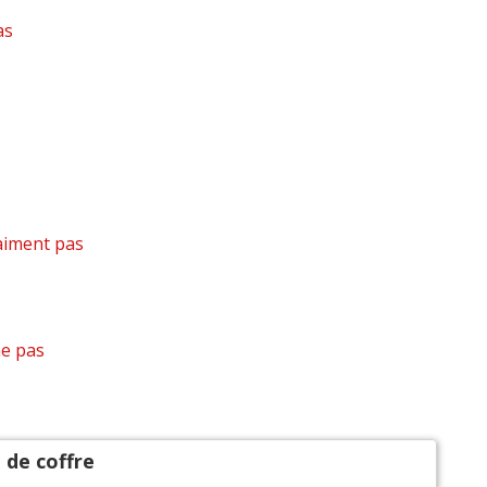
 les autres
avis >>
as
aiment pas
e pas
 de coffre