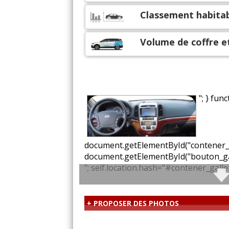
Classement habitab
Volume de coffre 
"; } fun
document.getElementById("contener_g
document.getElementById("bouton_ga
"; self.location.hash="#contener_galler
+ PROPOSER DES PHOTOS