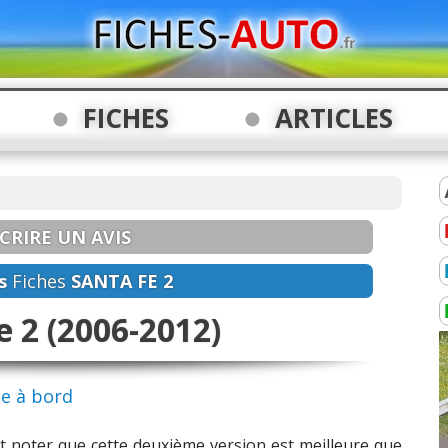
FICHES
ARTICLES
CRIRE UN AVIS
s
Fiches
SANTA FE 2
e 2 (2006-2012)
ie à bord
aut noter que cette deuxième version est meilleure que