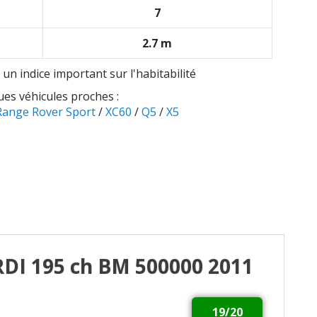
7
2.7 m
 un indice important sur l'habitabilité
es véhicules proches :
Range Rover Sport
/
XC60
/
Q5
/
X5
CRDI 195 ch BM 500000 2011
19/20