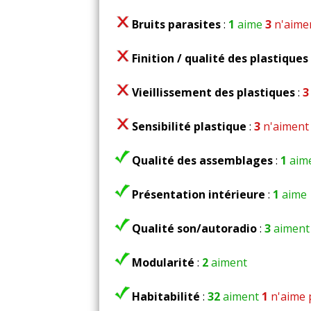
Radiateur changé à 400000 km
Turbo remplacé préventivement à 
Bruits parasites
:
1
aime
3
n'aime
Amortisseurs avant changés à 400
Finition / qualité des plastiques
Note :
19/20
Vieillissement des plastiques
:
3
Prix assurance :
800 euros/an (
risque ) (Bonus/Malus : 50)
Sensibilité plastique
:
3
n'aiment
Qualité des assemblages
:
1
aim
Cette voiture est un must, un vrai 
Présentation intérieure
:
1
aime
Co
Qualité son/autoradio
:
3
aiment
(Votre post sera visibl
Modularité
:
2
aiment
Habitabilité
:
32
aiment
1
n'aime 