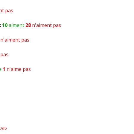
300000 km
nt pas
000 km
:
10
aiment
28
n'aiment pas
n'aiment pas
Assureur : Abeilles aviva) (type de contrat : Tout
 pas
e
1
n'aime pas
compagnon de route pour voyager l’esprit tranquille
mmenter cet avis
e sous le commentaire après validation)
pas