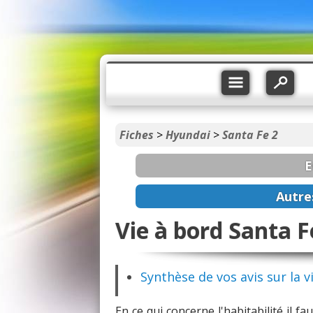
Fiches
>
Hyundai
>
Santa Fe 2
E
Autre
Vie à bord Santa F
Synthèse de vos avis sur la v
En ce qui concerne l'habitabilité il f