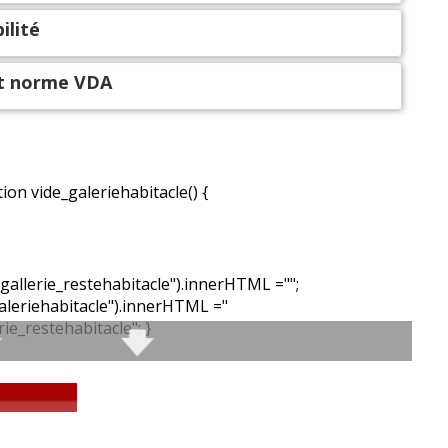
ilité
et norme VDA
ction vide_galeriehabitacle() {
allerie_restehabitacle").innerHTML ="";
leriehabitacle").innerHTML ="
ie_restehabitacle"; }