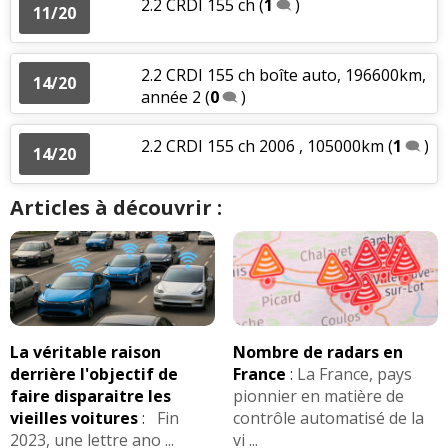
2.2 CRDI 155 ch
(
1
)
11/20
2.2 CRDI 155 ch boîte auto, 196600km,
14/20
année 2
(
0
)
2.2 CRDI 155 ch 2006 , 105000km
(
1
)
14/20
Articles à découvrir :
La véritable raison
Nombre de radars en
derrière l'objectif de
France
:
La France, pays
faire disparaitre les
pionnier en matière de
vieilles voitures
:
Fin
contrôle automatisé de la
2023, une lettre ano ...
vi ...