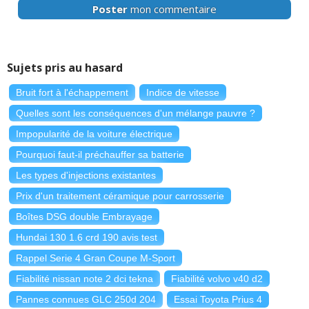
Poster
mon commentaire
Sujets pris au hasard
Bruit fort à l'échappement
Indice de vitesse
Quelles sont les conséquences d'un mélange pauvre ?
Impopularité de la voiture électrique
Pourquoi faut-il préchauffer sa batterie
Les types d'injections existantes
Prix d'un traitement céramique pour carrosserie
Boîtes DSG double Embrayage
Hundai 130 1.6 crd 190 avis test
Rappel Serie 4 Gran Coupe M-Sport
Fiabilité nissan note 2 dci tekna
Fiabilité volvo v40 d2
Pannes connues GLC 250d 204
Essai Toyota Prius 4