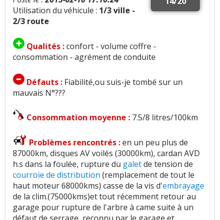
14/20
Utilisation du véhicule :
1/3 ville -
2/3 route
Qualités :
confort - volume coffre -
consommation - agrément de conduite
Défauts :
Fiabilité,ou suis-je tombé sur un
mauvais N°???
Consommation moyenne :
7.5/8 litres/100km
Problèmes rencontrés :
en un peu plus de
87000km, disques AV voilés (30000km), cardan AVD
h.s dans la foulée, rupture du
galet
de tension de
courroie de distribution
(remplacement de tout le
haut moteur 68000kms) casse de la vis d'
embrayage
de la clim.(75000kms)et tout récemment retour au
garage pour rupture de l'arbre à came suite à un
défaut de serrage, reconnu par le garage et