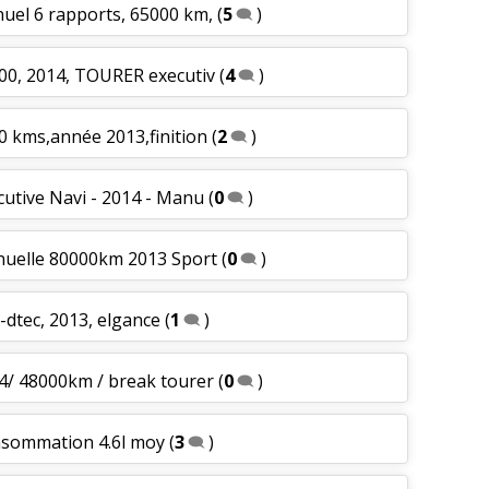
uel 6 rapports, 65000 km,
(
5
)
000, 2014, TOURER executiv
(
4
)
0 kms,année 2013,finition
(
2
)
cutive Navi - 2014 - Manu
(
0
)
nuelle 80000km 2013 Sport
(
0
)
i-dtec, 2013, elgance
(
1
)
14/ 48000km / break tourer
(
0
)
nsommation 4.6l moy
(
3
)