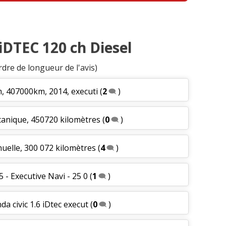
 iDTEC 120 ch Diesel
rdre de longueur de l'avis)
, 407000km, 2014, executi
(
2
)
canique, 450720 kilomètres
(
0
)
uelle, 300 072 kilomètres
(
4
)
 - Executive Navi - 25 0
(
1
)
a civic 1.6 iDtec execut
(
0
)