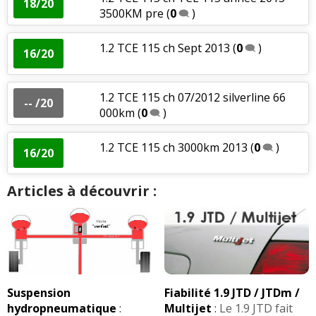
18/20
3500KM pre
(
0
)
1.2 TCE 115 ch Sept 2013
(
0
)
16/20
1.2 TCE 115 ch 07/2012 silverline 66
-- /20
000km
(
0
)
1.2 TCE 115 ch 3000km 2013
(
0
)
16/20
Articles à découvrir :
Suspension
Fiabilité 1.9 JTD / JTDm /
hydropneumatique
:
Multijet
:
Le 1.9 JTD fait