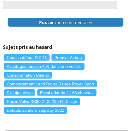
Poster
mon commentaire
Sujets pris au hasard
Causes défaut P0171
Premier Airbag
Avantages tension 48V dans une voiture
Consommation Celerio
Comportement Land Rover Range Rover Sport
Fiat tipo essai
Essai orlando 2 163 chevaux
Roulis Volvo XC90 2 D5 235 R-Design
Defauts sandero stepway 2021