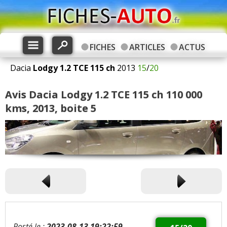
FICHES
ARTICLES
ACTUS
Dacia
Lodgy
1.2 TCE 115 ch
2013
15
/
20
Avis Dacia Lodgy 1.2 TCE 115 ch 110 000
kms, 2013, boite 5
Posté le :
2023-08-13 19:22:59