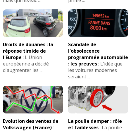
mais qui m&eac ...
prime ...
Droits de douanes : la
Scandale de
réponse timide de
l'obsolecence
l'Europe
:
L'Union
programmée automobile
européenne a décidé
: les preuves
:
L'idée que
d'augmenter les ...
les voitures modernes
seraient ...
Evolution des ventes de
La poulie damper : rôle
Volkswagen (France)
:
et faiblesses
:
La poulie