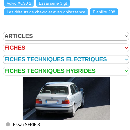
Volvo XC90 2
Essai serie 3 gt
Les défauts de chevrolet avéo gpl/essence
Fiabilite 208
Essai SERIE 3