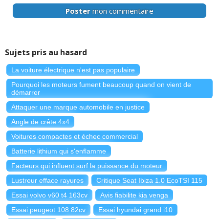
Poster
mon commentaire
Sujets pris au hasard
La voiture électrique n'est pas populaire
Pourquoi les moteurs fument beaucoup quand on vient de
démarrer
Attaquer une marque automobile en justice
Angle de crête 4x4
Voitures compactes et échec commercial
Batterie lithium qui s'enflamme
Facteurs qui influent surf la puissance du moteur
Lustreur efface rayures
Critique Seat Ibiza 1.0 EcoTSI 115
Essai volvo v60 t4 163cv
Avis fiabilite kia venga
Essai peugeot 108 82cv
Essai hyundai grand i10