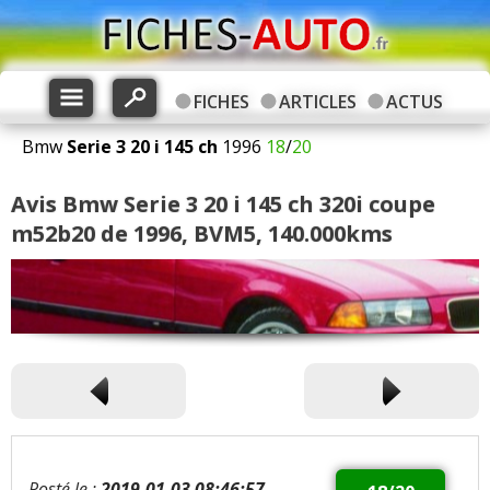
FICHES
ARTICLES
ACTUS
Bmw
Serie 3
20 i 145 ch
1996
18
/
20
Avis Bmw Serie 3 20 i 145 ch 320i coupe
m52b20 de 1996, BVM5, 140.000kms
Posté le :
2019-01-03 08:46:57