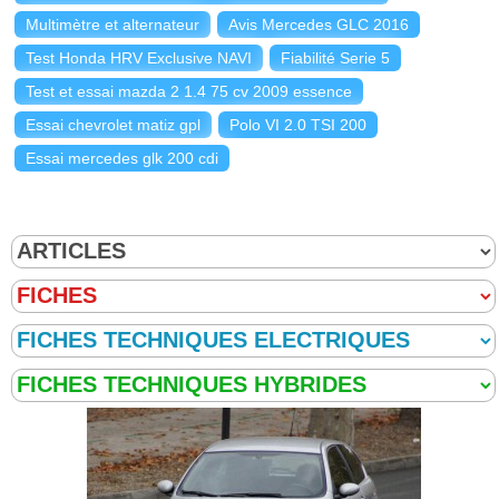
Multimètre et alternateur
Avis Mercedes GLC 2016
Test Honda HRV Exclusive NAVI
Fiabilité Serie 5
Test et essai mazda 2 1.4 75 cv 2009 essence
Essai chevrolet matiz gpl
Polo VI 2.0 TSI 200
Essai mercedes glk 200 cdi