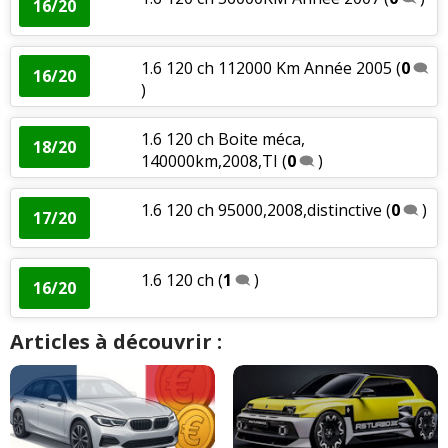
16/20
1.6 120 ch 112000 Km Année 2005
(
0
16/20
)
1.6 120 ch Boite méca,
18/20
140000km,2008,TI
(
0
)
1.6 120 ch 95000,2008,distinctive
(
0
)
17/20
1.6 120 ch
(
1
)
16/20
Articles à découvrir :