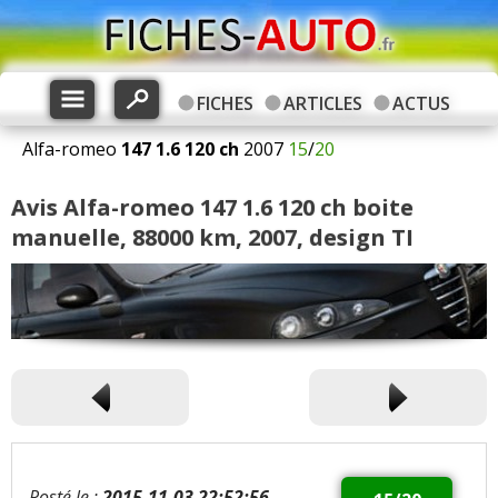
FICHES
ARTICLES
ACTUS
Alfa-romeo
147
1.6 120 ch
2007
15
/
20
Avis Alfa-romeo 147 1.6 120 ch boite
manuelle, 88000 km, 2007, design TI
Posté le :
2015-11-03 22:52:56