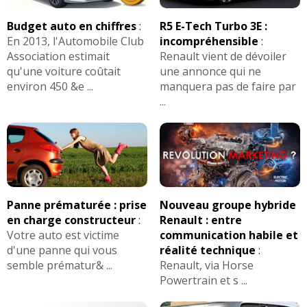
Budget auto en chiffres
:
R5 E-Tech Turbo 3E :
En 2013, l'Automobile Club
incompréhensible
:
Association estimait
Renault vient de dévoiler
qu'une voiture coûtait
une annonce qui ne
environ 450 &e ...
manquera pas de faire par
...
Panne prématurée : prise
Nouveau groupe hybride
en charge constructeur
:
Renault : entre
Votre auto est victime
communication habile et
d'une panne qui vous
réalité technique
:
semble prématur& ...
Renault, via Horse
Powertrain et s ...